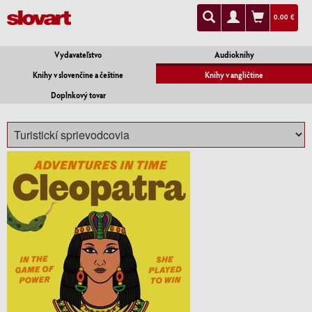
0.00 €
Vydavateľstvo
Audioknihy
Knihy v slovenčine a češtine
Knihy v angličtine
Doplnkový tovar