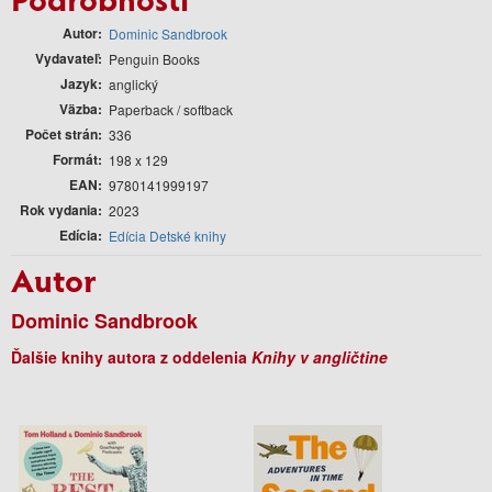
Autor
Dominic Sandbrook
Vydavateľ
Penguin Books
Jazyk
anglický
Väzba
Paperback / softback
Počet strán
336
Formát
198 x 129
EAN
9780141999197
Rok vydania
2023
Edícia
Edícia Detské knihy
Autor
Dominic Sandbrook
Ďalšie knihy autora z oddelenia
Knihy v angličtine