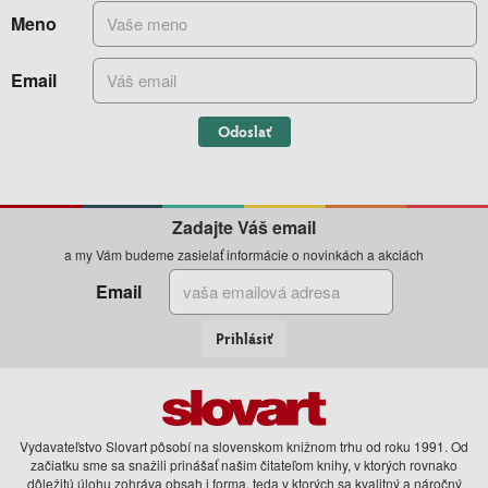
Meno
Email
Odoslať
Zadajte Váš email
a my Vám budeme zasielať informácie o novinkách a akciách
Email
Prihlásiť
Vydavateľstvo Slovart pôsobí na slovenskom knižnom trhu od roku 1991. Od
začiatku sme sa snažili prinášať našim čitateľom knihy, v ktorých rovnako
dôležitú úlohu zohráva obsah i forma, teda v ktorých sa kvalitný a náročný