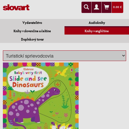
0.00 €
Vydavateľstvo
Audioknihy
Knihy v slovenčine a češtine
Knihy v angličtine
Doplnkový tovar