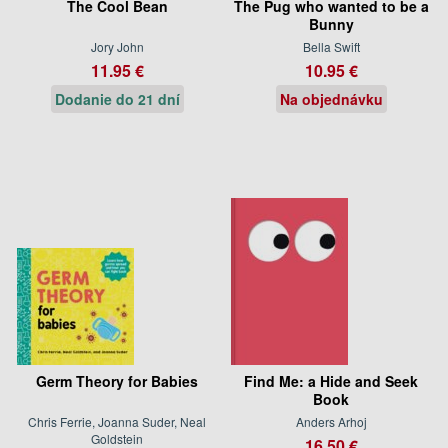
The Cool Bean
The Pug who wanted to be a
Bunny
Jory John
Bella Swift
11.95 €
10.95 €
Dodanie do 21 dní
Na objednávku
Germ Theory for Babies
Find Me: a Hide and Seek
Book
Chris Ferrie, Joanna Suder, Neal
Anders Arhoj
Goldstein
16.50 €