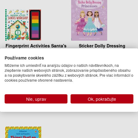
Fingerprint Activities Santa's
Sticker Dolly Dressing
Workshop
Princesses
Používame cookies
Fiona Watt
Fiona Watt
13.95 €
10.95 €
Môžeme ich umiestniť na analýzu údajov o našich návštevníkoch, na
zlepšenie našich webových stránok, zobrazovanie prispôsobeného obsahu
Dodanie do 21 dní
05.03.2020
a na poskytovanie skvelého zážitku z webových stránok. Pre viac informácií o
cookies používame otvorené nastavenia.
(predobjednávka)
Nie, uprav
Ok, pokračujte