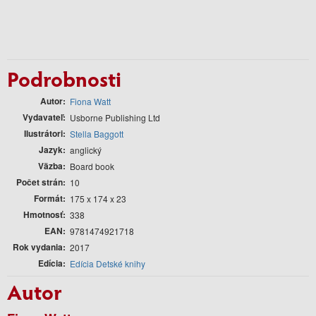
Podrobnosti
Autor
Fiona Watt
Vydavateľ
Usborne Publishing Ltd
Ilustrátori
Stella Baggott
Jazyk
anglický
Väzba
Board book
Počet strán
10
Formát
175 x 174 x 23
Hmotnosť
338
EAN
9781474921718
Rok vydania
2017
Edícia
Edícia Detské knihy
Autor