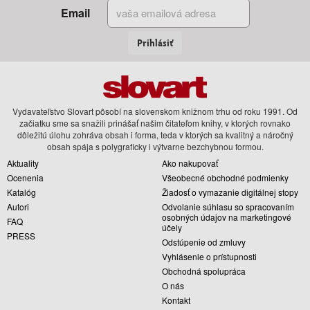
Email
Prihlásiť
Vydavateľstvo Slovart pôsobí na slovenskom knižnom trhu od roku 1991. Od
začiatku sme sa snažili prinášať našim čitateľom knihy, v ktorých rovnako
dôležitú úlohu zohráva obsah i forma, teda v ktorých sa kvalitný a náročný
obsah spája s polygraficky i výtvarne bezchybnou formou.
Aktuality
Ako nakupovať
Ocenenia
Všeobecné obchodné podmienky
Katalóg
Žiadosť o vymazanie digitálnej stopy
Autori
Odvolanie súhlasu so spracovaním
osobných údajov na marketingové
FAQ
účely
PRESS
Odstúpenie od zmluvy
Vyhlásenie o prístupnosti
Obchodná spolupráca
O nás
Kontakt