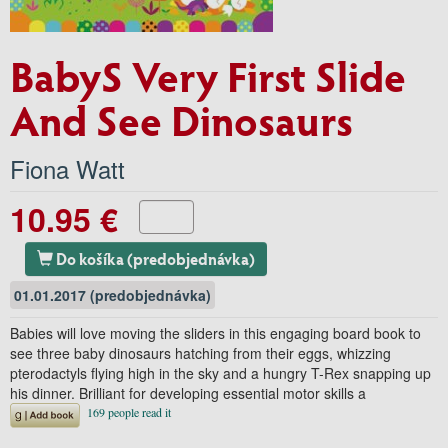
BabyS Very First Slide
And See Dinosaurs
Fiona Watt
10.95 €
Do košíka (predobjednávka)
01.01.2017 (predobjednávka)
Babies will love moving the sliders in this engaging board book to
see three baby dinosaurs hatching from their eggs, whizzing
pterodactyls flying high in the sky and a hungry T-Rex snapping up
his dinner. Brilliant for developing essential motor skills a