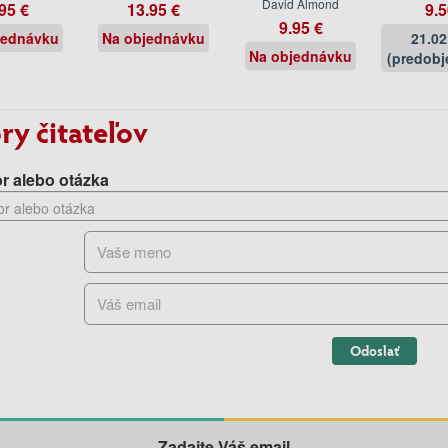
David Almond
95 €
13.95 €
9.5
9.95 €
jednávku
Na objednávku
21.02
Na objednávku
(predobj
ry čitateľov
r alebo otázka
Odoslať
Zadajte Váš email