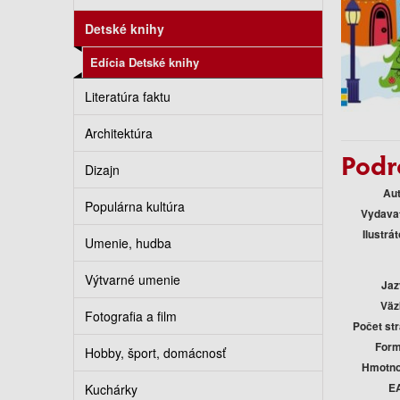
Detské knihy
Edícia Detské knihy
Literatúra faktu
Architektúra
Podr
Dizajn
Au
Populárna kultúra
Vydava
Ilustrát
Umenie, hudba
Výtvarné umenie
Jaz
Väz
Fotografia a film
Počet st
Form
Hobby, šport, domácnosť
Hmotno
E
Kuchárky