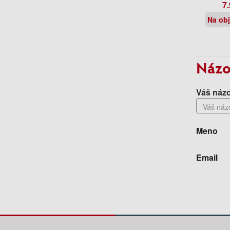
7.
Na ob
Názo
Váš názo
Meno
Email