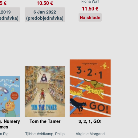
Fiona Watt
5 €
10.50 €
11.50 €
.2019
6 Jan 2022
Na sklade
ednávka)
(predobjednávka)
: Nursery
Tom the Tamer
3, 2, 1, GO!
mes
a Pig
Tjibbe Veldkamp, Philip
Virginie Morgand