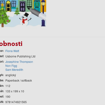
obnosti
tor
Fiona Watt
teľ
Usborne Publishing Ltd
ori
Josephine Thompson
Non Figg
Sam Meredith
yk
anglický
ba
Paperback / softback
rán
112
át
133 x 199 x 10
sť
190
AN
9781474921565