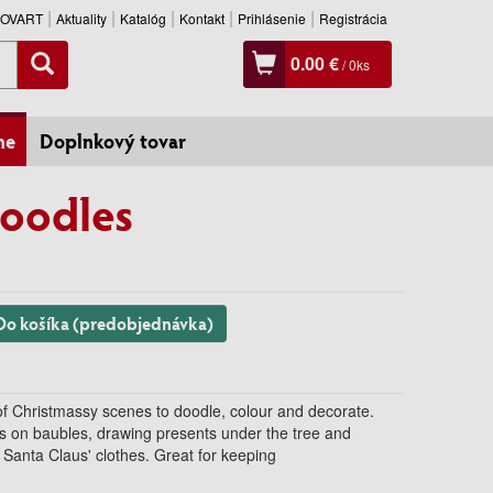
SLOVART
Aktuality
Katalóg
Kontakt
Prihlásenie
Registrácia
0.00 €
/
0
ks
ne
Doplnkový tovar
Doodles
Do košíka (predobjednávka)
ll of Christmassy scenes to doodle, colour and decorate.
rns on baubles, drawing presents under the tree and
 Santa Claus' clothes. Great for keeping