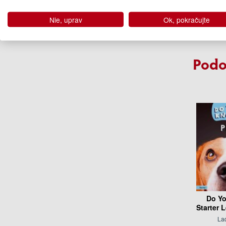
Fio
12
Nie, uprav
Ok, pokračujte
Na 
Podo
Do Y
Starter 
La