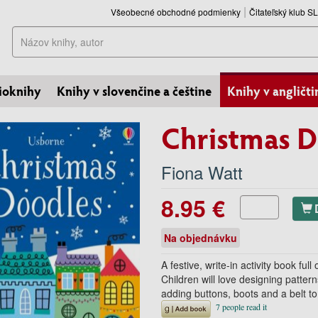
Všeobecné obchodné podmienky
Čitateľský klub 
Hľadať
ioknihy
Knihy v slovenčine a češtine
Knihy v angličti
Christmas 
Fiona Watt
8.95 €
Na objednávku
A festive, write-in activity book fu
Children will love designing patte
adding buttons, boots and a belt to