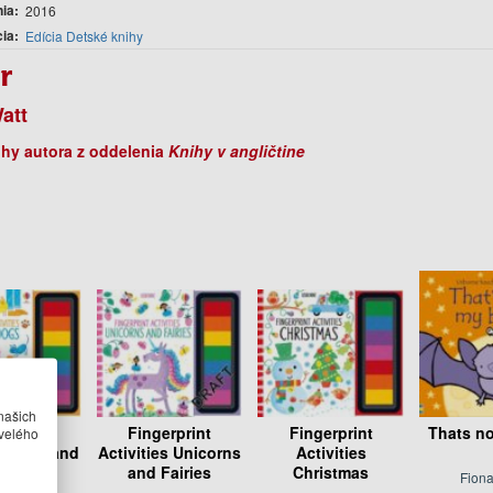
nia
2016
cia
Edícia Detské knihy
r
att
ihy autora z oddelenia
Knihy v angličtine
našich
erprint
Fingerprint
Fingerprint
Thats no
velého
es Cats and
Activities Unicorns
Activities
ogs
and Fairies
Christmas
Fiona