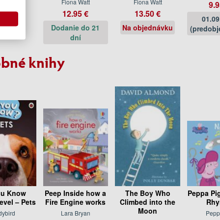
na Watt
Fiona Watt
Fiona Watt
9.9
.95 €
12.95 €
13.50 €
01.09
sklade
Dodanie do 21
Na objednávku
(predobj
dní
bné knihy
ou Know
Peep Inside how a
The Boy Who
Peppa Pig
Level – Pets
Fire Engine works
Climbed into the
Rhy
Moon
dybird
Lara Bryan
Pepp