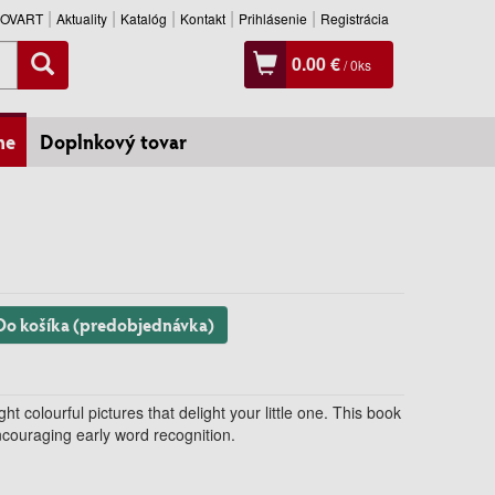
SLOVART
Aktuality
Katalóg
Kontakt
Prihlásenie
Registrácia
0.00 €
/
0
ks
ne
Doplnkový tovar
Do košíka (predobjednávka)
t colourful pictures that delight your little one. This book
ncouraging early word recognition.