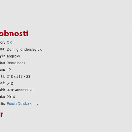
obnosti
tor
DK
teľ
Dorling Kindersley Ltd
yk
anglický
ba
Board book
rán
12
át
218 x 217 x 23
sť
542
AN
9781409356370
nia
2014
cia
Edícia Detské knihy
r