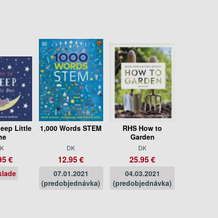
eep Little
1,000 Words STEM
RHS How to
ne
Garden
K
DK
DK
95 €
12.95 €
25.95 €
klade
07.01.2021
04.03.2021
(predobjednávka)
(predobjednávka)