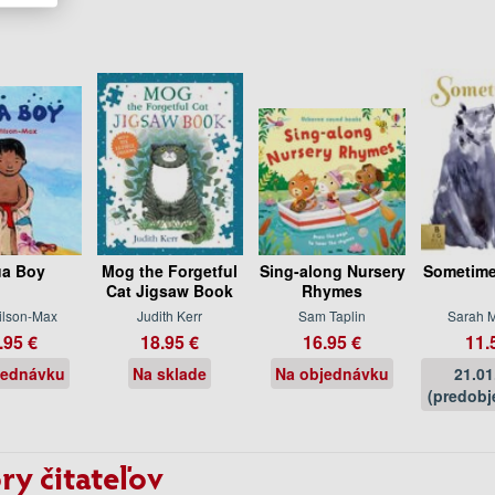
a Boy
Mog the Forgetful
Sing-along Nursery
Sometimes
Cat Jigsaw Book
Rhymes
ilson-Max
Judith Kerr
Sam Taplin
Sarah 
.95 €
18.95 €
16.95 €
11.
jednávku
Na sklade
Na objednávku
21.01
(predobj
ry čitateľov