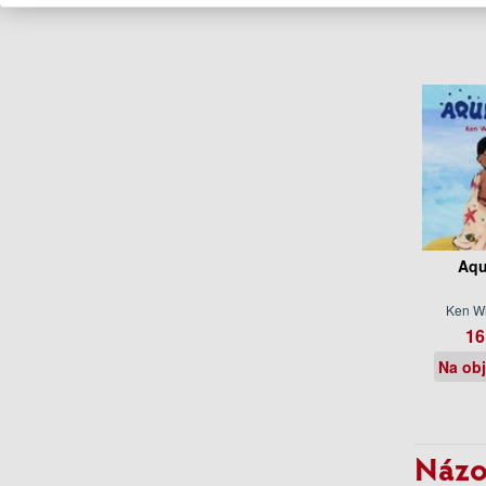
Aqu
Ken W
16
Na ob
Názo