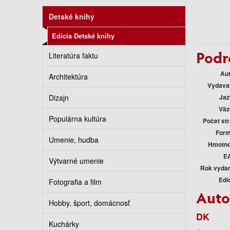
Detské knihy
Edícia Detské knihy
Podr
Literatúra faktu
Au
Architektúra
Vydava
Dizajn
Jaz
Väz
Populárna kultúra
Počet st
Form
Umenie, hudba
Hmotno
E
Výtvarné umenie
Rok vyda
Edí
Fotografia a film
Auto
Hobby, šport, domácnosť
DK
Kuchárky