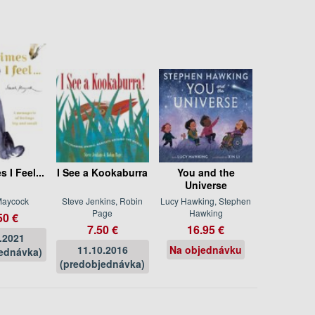
 I Feel...
I See a Kookaburra
You and the
Universe
Maycock
Steve Jenkins, Robin
Lucy Hawking, Stephen
Page
Hawking
50 €
7.50 €
16.95 €
.2021
11.10.2016
Na objednávku
ednávka)
(predobjednávka)