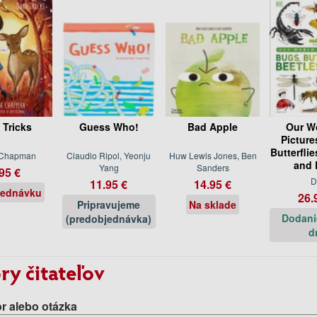
 Tricks
Guess Who!
Bad Apple
Our Wo
Picture
Butterflie
 Chapman
Claudio Ripol, Yeonju
Huw Lewis Jones, Ben
and 
Yang
Sanders
95 €
D
11.95 €
14.95 €
jednávku
26.
Pripravujeme
Na sklade
Dodani
(predobjednávka)
d
ry čitateľov
r alebo otázka