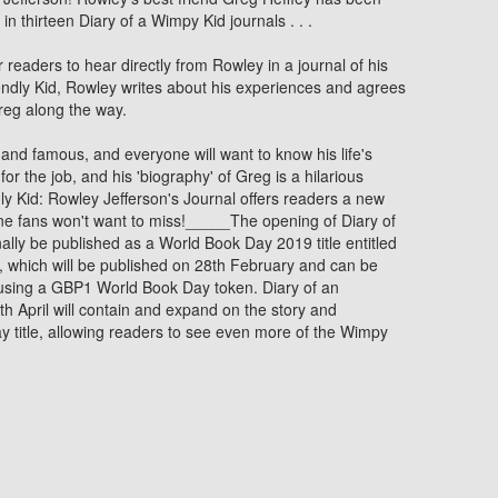
in thirteen Diary of a Wimpy Kid journals . . .
or readers to hear directly from Rowley in a journal of his
endly Kid, Rowley writes about his experiences and agrees
Greg along the way.
h and famous, and everyone will want to know his life's
for the job, and his 'biography' of Greg is a hilarious
y Kid: Rowley Jefferson's Journal offers readers a new
ne fans won't want to miss!_____The opening of Diary of
ally be published as a World Book Day 2019 title entitled
d, which will be published on 28th February and can be
using a GBP1 World Book Day token. Diary of an
h April will contain and expand on the story and
 title, allowing readers to see even more of the Wimpy