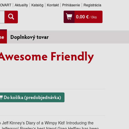
SLOVART
Aktuality
Katalóg
Kontakt
Prihlásenie
Registrácia
0.00 €
/
0
ks
ne
Doplnkový tovar
 Awesome Friendly
Do košíka (predobjednávka)
 Jeff Kinney's Diary of a Wimpy Kid! Introducing the
Jefferson! Rowley's best friend Greg Heffley has been