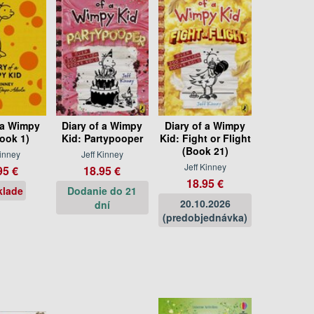
 a Wimpy
Diary of a Wimpy
Diary of a Wimpy
ook 1)
Kid: Partypooper
Kid: Fight or Flight
(Book 21)
Kinney
Jeff Kinney
Jeff Kinney
95 €
18.95 €
18.95 €
klade
Dodanie do 21
20.10.2026
dní
(predobjednávka)