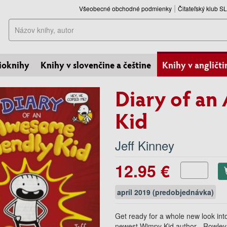
Všeobecné obchodné podmienky
Čitateľský klub 
Hľadať
ioknihy
Knihy v slovenčine a češtine
Knihy v angličti
Diary of an
Kid
Jeff Kinney
12.95 €
apríl 2019 (predobjednávka)
Get ready for a whole new look into
newest Wimpy Kid author - Rowley 