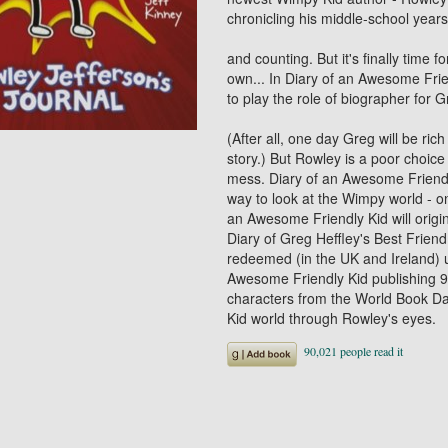
chronicling his middle-school years 
and counting. But it's finally time f
own... In Diary of an Awesome Fri
to play the role of biographer for 
(After all, one day Greg will be ric
story.) But Rowley is a poor choice 
mess. Diary of an Awesome Friendl
way to look at the Wimpy world - o
an Awesome Friendly Kid will origin
Diary of Greg Heffley's Best Frien
redeemed (in the UK and Ireland) 
Awesome Friendly Kid publishing 9t
characters from the World Book Day
Kid world through Rowley's eyes.