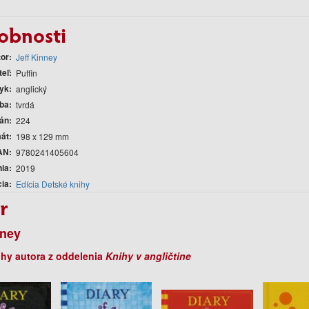
obnosti
tor
Jeff Kinney
teľ
Puffin
yk
anglický
ba
tvrdá
rán
224
át
198 x 129 mm
AN
9780241405604
nia
2019
cia
Edícia Detské knihy
r
nney
ihy autora z oddelenia
Knihy v angličtine