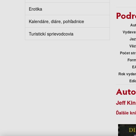
Erotika
Podr
Kalendáre, diáre, pohľadnice
Au
Vydava
Turistickí sprievodcovia
Jaz
Väz
Počet st
Form
E
Rok vyda
Edí
Auto
Jeff Ki
Ďalšie kn