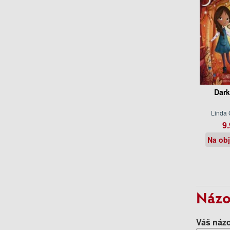
Dark
Linda
9.
Na ob
Názo
Váš názo