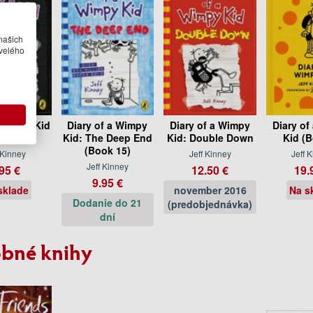
našich
velého
f Wimpy Kid
Diary of a Wimpy
Diary of a Wimpy
Diary of
School
Kid: The Deep End
Kid: Double Down
Kid (B
(Book 15)
 Kinney
Jeff Kinney
Jeff 
Jeff Kinney
95 €
12.50 €
19.
9.95 €
sklade
november 2016
Na s
Dodanie do 21
(predobjednávka)
dní
bné knihy