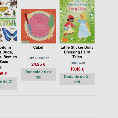
rld in
Cake!
Little Sticker Dolly
s Bugs,
Dressing Fairy
s, Beetles
Tales
Lotta Nieminen
Bees
Fiona Watt
24.95 €
K
10.48 €
Dodanie do 21
95 €
Dodanie do 21
dní
e do 21
dní
ní