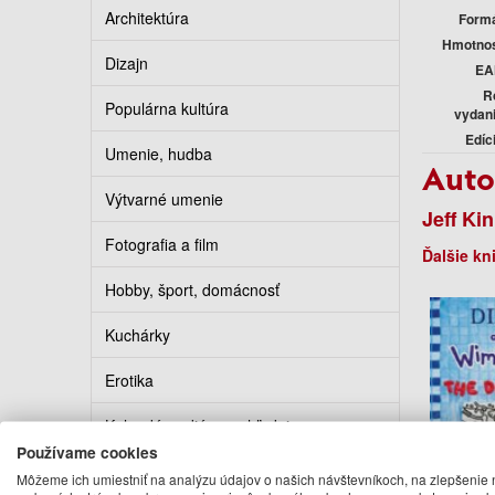
Architektúra
Form
Hmotno
Dizajn
EA
R
Populárna kultúra
vydan
Edíc
Umenie, hudba
Auto
Výtvarné umenie
Jeff Ki
Fotografia a film
Ďalšie kn
Hobby, šport, domácnosť
Kuchárky
Erotika
Kalendáre, diáre, pohľadnice
Používame cookies
Turistickí sprievodcovia
Môžeme ich umiestniť na analýzu údajov o našich návštevníkoch, na zlepšenie 