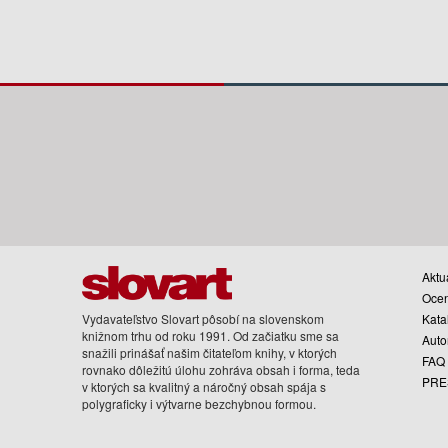
Aktua
Oce
Vydavateľstvo Slovart pôsobí na slovenskom
Kata
knižnom trhu od roku 1991. Od začiatku sme sa
Auto
snažili prinášať našim čitateľom knihy, v ktorých
FAQ
rovnako dôležitú úlohu zohráva obsah i forma, teda
PRE
v ktorých sa kvalitný a náročný obsah spája s
polygraficky i výtvarne bezchybnou formou.