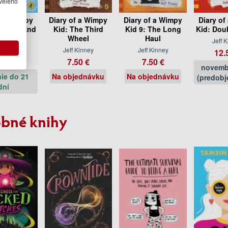
velého
of a Wimpy
Diary of a Wimpy
Diary of a Wimpy
Diary of
e Deep End
Kid: The Third
Kid 9: The Long
Kid: Dou
ok 15)
Wheel
Haul
Jeff 
 Kinney
Jeff Kinney
Jeff Kinney
12.
95 €
7.50 €
7.50 €
novemb
ie do 21
Na objednávku
Na objednávku
(predobj
dní
bné knihy