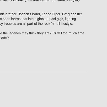
his brother Rodrick's band, Löded Diper, Greg doesn't
he soon learns that late nights, unpaid gigs, fighting
ubles are all part of the rock 'n' roll lifestyle.
the legends they think they are? Or will too much time
rlöde?