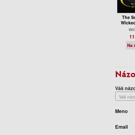
The S
Wicked
Will
11
Na 
Názo
Váš názo
Meno
Email