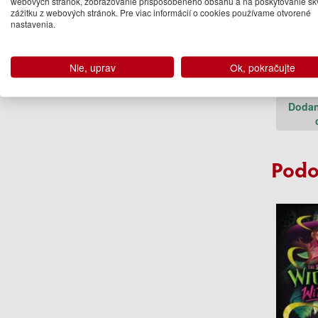
webových stránok, zobrazovanie prispôsobeného obsahu a na poskytovanie sk
zážitku z webových stránok. Pre viac informácií o cookies používame otvorené
nastavenia.
Diary 
Kid: Th
(Bo
Nie, uprav
Ok, pokračujte
Jeff
9.
Dodan
Podo