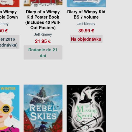
 a Wimpy
Diary of a Wimpy
Diary of Wimpy Kid
ble Down
Kid Poster Book
BS 7 volume
(Includes 40 Pull-
Kinney
Jeff Kinney
Out Posters)
50 €
39.99 €
Jeff Kinney
er 2016
Na objednávku
21.95 €
ednávka)
Dodanie do 21
dní