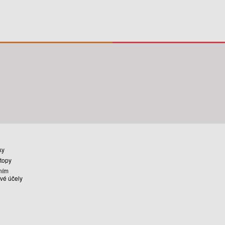
ky
stopy
ním
vé účely