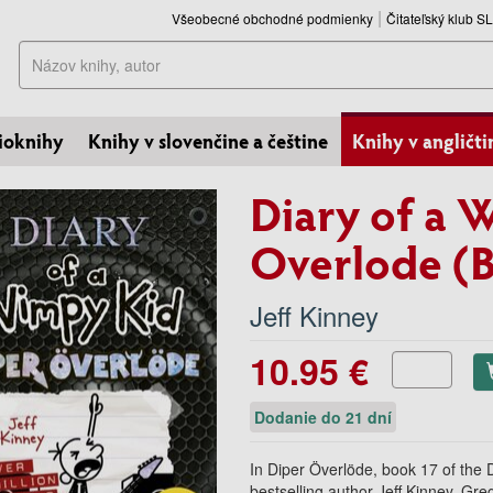
Všeobecné obchodné podmienky
Čitateľský klub 
Hľadať
ioknihy
Knihy v slovenčine a češtine
Knihy v angličti
Diary of a 
Overlode (
Jeff Kinney
10.95 €
Dodanie do 21 dní
In
Diper Överlöde
, book 17 of the 
bestselling author Jeff Kinney, Greg