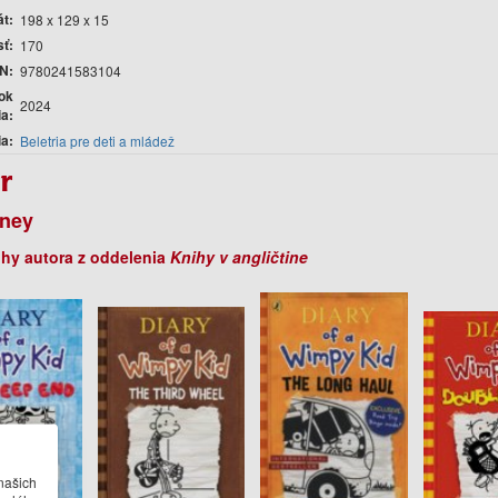
át
198 x 129 x 15
sť
170
N
9780241583104
ok
2024
ia
ia
Beletria pre deti a mládež
r
nney
ihy autora z oddelenia
Knihy v angličtine
našich