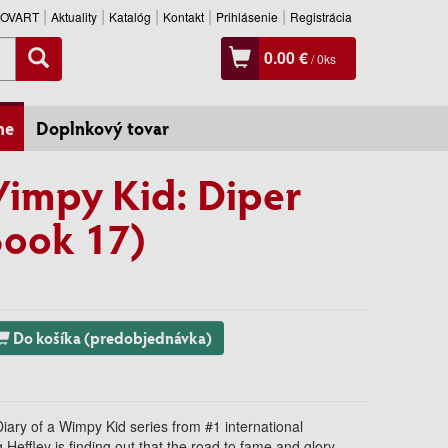
SLOVART
Aktuality
Katalóg
Kontakt
Prihlásenie
Registrácia
0.00 €
/
0
ks
ne
Doplnkový tovar
Wimpy Kid: Diper
Book 17)
Do košíka (predobjednávka)
Diary of a Wimpy Kid series from #1 international
 Heffley is finding out that the road to fame and glory