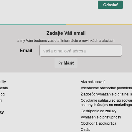
Odoslať
Zadajte Váš email
a my Vám budeme zasielať informácie o novinkách a akciách
Email
Prihlásiť
lity
Ako nakupovať
nenia
Všeobecné obchodné podmien
lóg
Žiadosť o vymazanie digitálnej 
ri
Odvolanie súhlasu so spracova
osobných údajov na marketingo
Odstúpenie od zmluvy
SS
Vyhlásenie o prístupnosti
Obchodná spolupráca
O nás