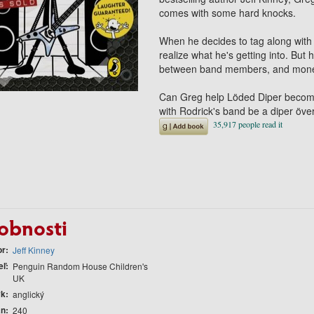
comes with some hard knocks.
When he decides to tag along with 
realize what he's getting into. But 
between band members, and money tro
Can Greg help Löded Diper become 
with Rodrick's band be a diper öve
obnosti
or
Jeff Kinney
eľ
Penguin Random House Children's
UK
yk
anglický
án
240