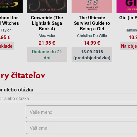
chool for
Crowntide (The
The Ultimate
Girl (In 
 Witches
Lightlark Saga
Survival Guide to
Book 4)
Being a Girl
 Taylor
Tamsin
Alex Aster
Christina De Witte
.95 €
10.
21.95 €
14.99 €
sklade
Na obj
Dodanie do 21
13.09.2018
dní
(predobjednávka)
ry čitateľov
r alebo otázka