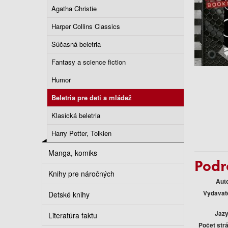
Agatha Christie
Harper Collins Classics
Súčasná beletria
Fantasy a science fiction
Humor
Beletria pre deti a mládež
Klasická beletria
Harry Potter, Tolkien
Manga, komiks
Podr
Knihy pre náročných
Aut
Vydavat
Detské knihy
Jaz
Literatúra faktu
Počet str