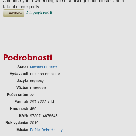
A choose-your-own-ending tale of a distinguished lobster and a
fateful dinner party
Podrobnosti
Autor
Michael Buckley
Vydavateľ
Phaidon Press Ltd
Jazyk
anglický
Väzba
Hardback
Počet strán
32
Formát
297 x 223 x 14
Hmotnosť
480
EAN
9780714878645
Rok vydania
2019
Edícia
Edícia Detské knihy