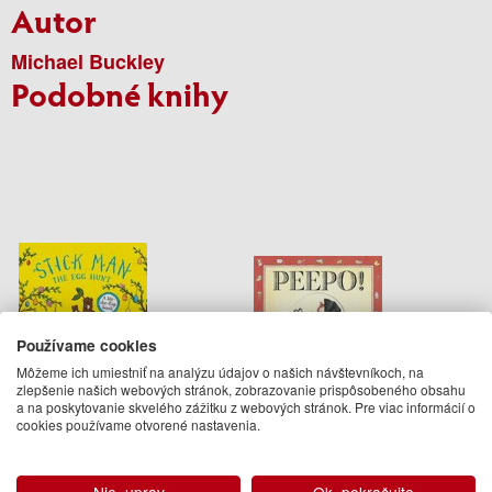
Autor
Michael Buckley
Podobné knihy
Používame cookies
Môžeme ich umiestniť na analýzu údajov o našich návštevníkoch, na
Stick Man The Egg Hunt
Peepo! (Board Book)
zlepšenie našich webových stránok, zobrazovanie prispôsobeného obsahu
a na poskytovanie skvelého zážitku z webových stránok. Pre viac informácií o
cookies používame otvorené nastavenia.
Julia Donaldson
Allan Ahlberg, Janet Ahlberg
11.95 €
11.95 €
Na objednávku
Na objednávku