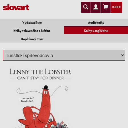
0.00 €
Vydavateľstvo
Audioknihy
Knihy v slovenčine a češtine
Knihy v angličtine
Doplnkový tovar