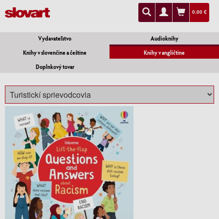
0.00 €
Vydavateľstvo
Audioknihy
Knihy v slovenčine a češtine
Knihy v angličtine
Doplnkový tovar