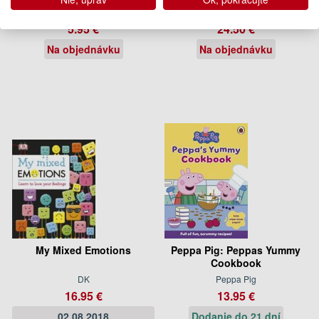
Peppa Pig
Jackie Morris
5.95 €
24.50 €
Na objednávku
Na objednávku
My Mixed Emotions
Peppa Pig: Peppas Yummy
Cookbook
DK
Peppa Pig
16.95 €
13.95 €
02.08.2018
Dodanie do 21 dní