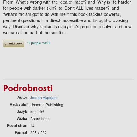
From 'What's wrong with the idea of 'race'? and 'Why is life harder
for people with darker skin?' to 'Don't ALL lives matter?' and
'What's racism got to do with me?' this book tackles powerful,
pertinent questions in a direct, accessible and thought-provoking
way. Discover why racism is everyone's problem to solve, and how
we can all be part of the solution.
Podrobnosti
Autor
Jordan Akpojaro
Vydavateľ
Usborne Publishing
Jazyk
anglický
Väzba
Board book
Počet strán
14
Formát
225 x 282