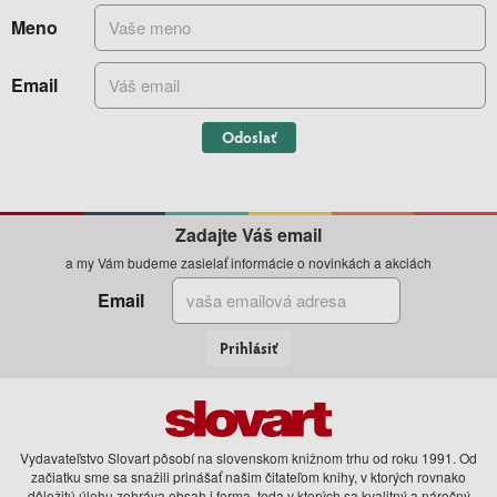
Meno
Email
Odoslať
Zadajte Váš email
a my Vám budeme zasielať informácie o novinkách a akciách
Email
Prihlásiť
Vydavateľstvo Slovart pôsobí na slovenskom knižnom trhu od roku 1991. Od
začiatku sme sa snažili prinášať našim čitateľom knihy, v ktorých rovnako
dôležitú úlohu zohráva obsah i forma, teda v ktorých sa kvalitný a náročný