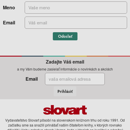
Meno
Email
Odoslať
Zadajte Váš email
a my Vám budeme zasielať informácie o novinkách a akciách
Email
Prihlásiť
Vydavateľstvo Slovart pôsobí na slovenskom knižnom trhu od roku 1991. Od
začiatku sme sa snažili prinášať našim čitateľom knihy, v ktorých rovnako
dôležitú úlohu zohráva obsah i forma, teda v ktorých sa kvalitný a náročný