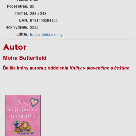
Počet strán
80
Formát
288 x 248
EAN
9781406394122
Rok vydania
2022
Edícia
Edícia Detské knihy
Autor
Moira Butterfield
Ďalšie knihy autora z oddelenia
Knihy v slovenčine a češtine