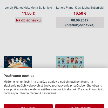
Lonely Planet Kids, Moira Butterfield
Lonely Planet Kids, Moira Butterfield
11.50 €
16.50 €
Na objednávku
08.09.2017
(predobjednávka)
Používame cookies
Môžeme ich umiestniť na analýzu údajov o našich návštevníkoch, na
zlepšenie našich webových stránok, zobrazovanie prispôsobeného obsahu
a na poskytovanie skvelého zážitku z webových stránok. Pre viac informácií o
My Big Book of Questions
Welcome to Our World A
cookies používame otvorené nastavenia.
About the World (with all the
celebration of children
Answers, too!)
everywhere
Moira Butterfield
Moira Butterfield
Nie, uprav
Ok, pokračujte