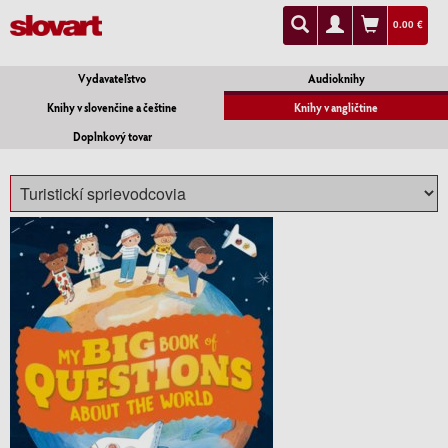
0.00 €
Vydavateľstvo
Audioknihy
Knihy v slovenčine a češtine
Knihy v angličtine
Doplnkový tovar