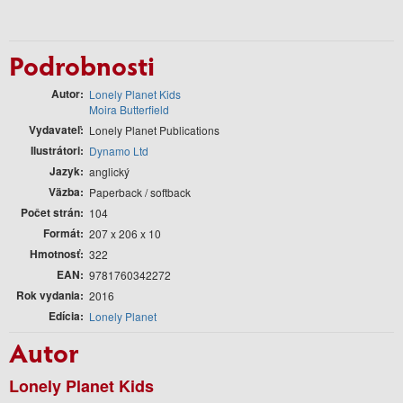
Podrobnosti
Autor
Lonely Planet Kids
Moira Butterfield
Vydavateľ
Lonely Planet Publications
Ilustrátori
Dynamo Ltd
Jazyk
anglický
Väzba
Paperback / softback
Počet strán
104
Formát
207 x 206 x 10
Hmotnosť
322
EAN
9781760342272
Rok vydania
2016
Edícia
Lonely Planet
Autor
Lonely Planet Kids