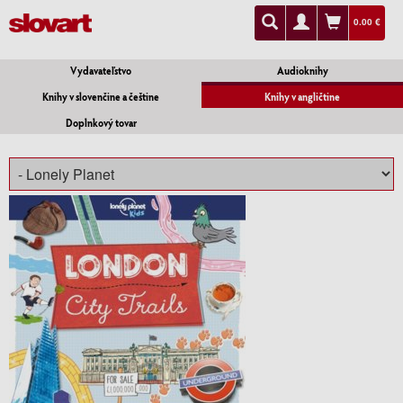
0.00 €
Vydavateľstvo
Audioknihy
Knihy v slovenčine a češtine
Knihy v angličtine
Doplnkový tovar