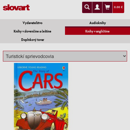
0.00 €
Vydavateľstvo
Audioknihy
Knihy v slovenčine a češtine
Knihy v angličtine
Doplnkový tovar