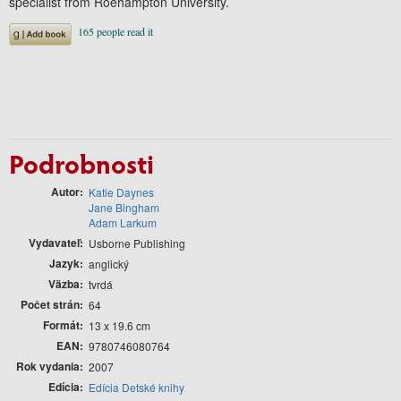
specialist from Roehampton University.
Podrobnosti
Autor
Katie Daynes
Jane Bingham
Adam Larkum
Vydavateľ
Usborne Publishing
Jazyk
anglický
Väzba
tvrdá
Počet strán
64
Formát
13 x 19.6 cm
EAN
9780746080764
Rok vydania
2007
Edícia
Edícia Detské knihy