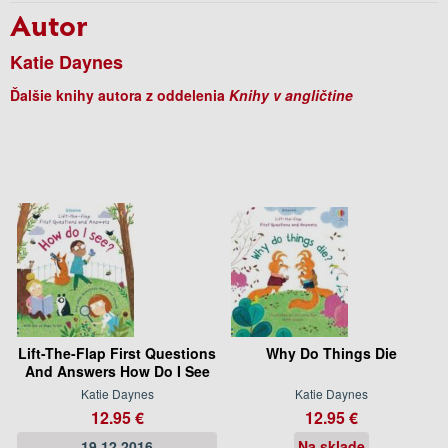
Autor
Katie Daynes
Ďalšie knihy autora z oddelenia
Knihy v angličtine
Lift-The-Flap First Questions
Why Do Things Die
And Answers How Do I See
Katie Daynes
Katie Daynes
12.95 €
12.95 €
19.12.2016
Na sklade