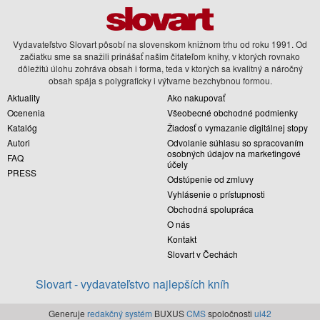
Vydavateľstvo Slovart pôsobí na slovenskom knižnom trhu od roku 1991. Od
začiatku sme sa snažili prinášať našim čitateľom knihy, v ktorých rovnako
dôležitú úlohu zohráva obsah i forma, teda v ktorých sa kvalitný a náročný
obsah spája s polygraficky i výtvarne bezchybnou formou.
Aktuality
Ako nakupovať
Ocenenia
Všeobecné obchodné podmienky
Katalóg
Žiadosť o vymazanie digitálnej stopy
Autori
Odvolanie súhlasu so spracovaním
osobných údajov na marketingové
FAQ
účely
PRESS
Odstúpenie od zmluvy
Vyhlásenie o prístupnosti
Obchodná spolupráca
O nás
Kontakt
Slovart v Čechách
Slovart - vydavateľstvo najlepších kníh
Generuje
redakčný systém
BUXUS
CMS
spoločnosti
ui42