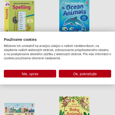
Používame cookies
Usborne Workbooks Spelling
First Sticker Book Ocean
Môžeme ich umiestniť na analýzu údajov o našich návštevníkoch, na
8-9
Animals
zlepšenie našich webových stránok, zobrazovanie prispôsobeného obsahu
Jane Bingham
Jane Bingham, Kristie Pickersgill,
a na poskytovanie skvelého zážitku z webových stránok. Pre viac informácií o
Alice Beecham
cookies používame otvorené nastavenia.
5.95 €
14.95 €
Na sklade
Dodanie do 21 dní
Nie, uprav
Ok, pokračujte