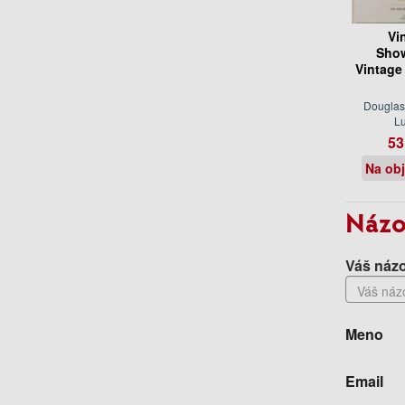
Vi
Sho
Vintage
Douglas
Lu
53
Na ob
Názo
Váš názo
Meno
Email