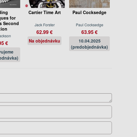
ding
Cartier Time Art
Paul Cocksedge
ues for
s Second
Jack Forster
Paul Cocksedge
tion
62.99 €
63.95 €
ackson
Na objednávku
10.04.2025
95 €
(predobjednávka)
vujeme
ednávka)