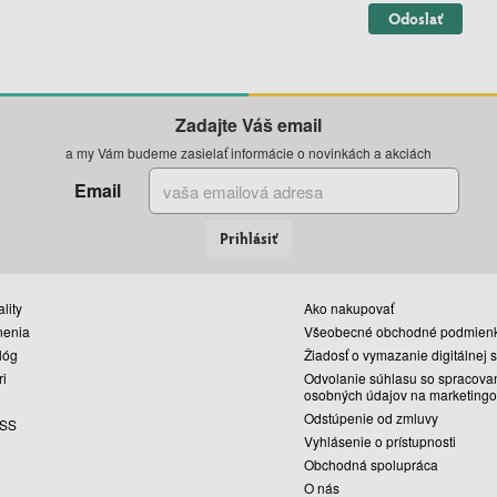
Odoslať
Zadajte Váš email
a my Vám budeme zasielať informácie o novinkách a akciách
Email
Prihlásiť
lity
Ako nakupovať
nenia
Všeobecné obchodné podmien
lóg
Žiadosť o vymazanie digitálnej 
ri
Odvolanie súhlasu so spracova
osobných údajov na marketingo
Odstúpenie od zmluvy
SS
Vyhlásenie o prístupnosti
Obchodná spolupráca
O nás