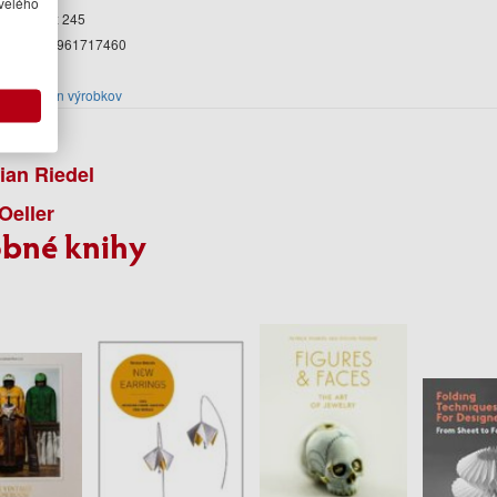
velého
át
314 x 245
AN
9783961717460
nia
2026
cia
Dizajn výrobkov
r
ian Riedel
Oeller
bné knihy