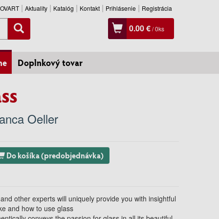
SLOVART
Aktuality
Katalóg
Kontakt
Prihlásenie
Registrácia
0.00 €
/
0
ks
ne
Doplnkový tovar
ss
anca Oeller
Do košíka (predobjednávka)
and other experts will uniquely provide you with insightful
e and how to use glass
entically conveys the passion for glass in all its beautiful