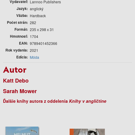
Vydavateľ
Lannoo Publishers
Jazyk
anglický
Väzba
Hardback
Počet strán
282
Formát
235 x 298 x 31
Hmotnosť
1704
EAN
9789401452366
Rok vydania
2021
Edícia
Móda
Autor
Katt Debo
Sarah Mower
Ďalšie knihy autora z oddelenia
Knihy v angličtine