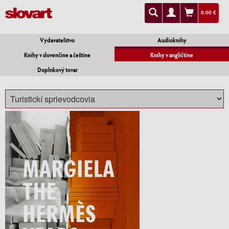
0.00 €
Vydavateľstvo
Audioknihy
Knihy v slovenčine a češtine
Knihy v angličtine
Doplnkový tovar