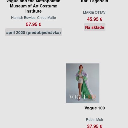
Vogue and the Metropolitan
Karl Lagerfeld
Museum of Art Costume
Institute
MARIE OTTAVI
Hamish Bowles, Chloe Malle
45.95 €
57.95 €
Na sklade
apríl 2020 (predobjednávka)
Vogue 100
Robin Muir
37.95 €