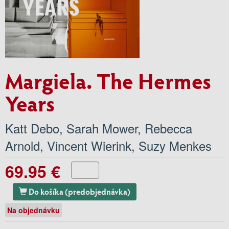
Margiela. The Hermes
Years
Katt Debo
,
Sarah Mower
,
Rebecca
Arnold
,
Vincent Wierink
,
Suzy Menkes
69.95 €
Do košíka (predobjednávka)
Na objednávku