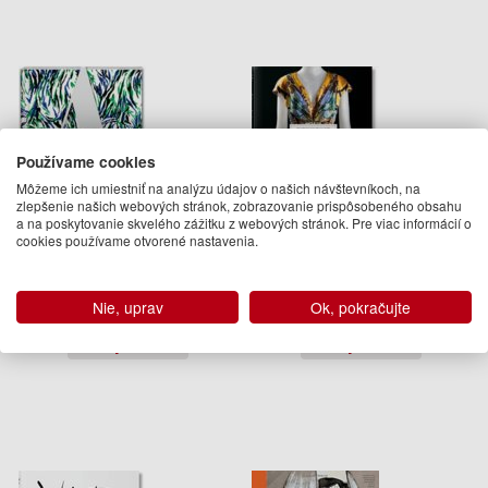
Používame cookies
Môžeme ich umiestniť na analýzu údajov o našich návštevníkoch, na
zlepšenie našich webových stránok, zobrazovanie prispôsobeného obsahu
a na poskytovanie skvelého zážitku z webových stránok. Pre viac informácií o
cookies používame otvorené nastavenia.
Fashion Designers A-Z Stella
Fashion Designers A-Z
McCartney xl
Valerie Steele, Suzy Menkes
Suzy Menkes
Nie, uprav
Ok, pokračujte
600.00 €
84.95 €
Na objednávku
Na objednávku