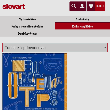
0.00 €
Vydavateľstvo
Audioknihy
Knihy v slovenčine a češtine
Knihy v angličtine
Doplnkový tovar