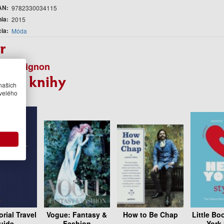
AN
9782330034115
nia
2015
cia
Móda
r
ne Savignon
bné knihy
našich
velého
orial Travel
Vogue: Fantasy &
How to Be Chap
Little Bo
uide
Fashion
York 