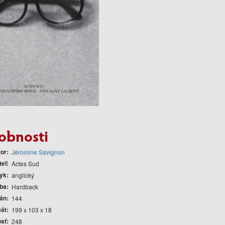
obnosti
tor
Jéromine Savignon
teľ
Actes Sud
yk
anglický
ba
Hardback
rán
144
át
199 x 103 x 18
sť
248