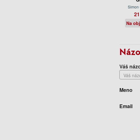
Simon
21
Na ob
Názo
Váš názo
Meno
Email