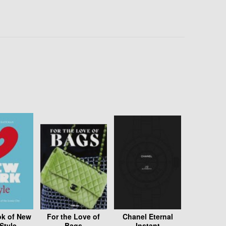
ok of New
For the Love of
Chanel Eternal
Style
Bags
Instant