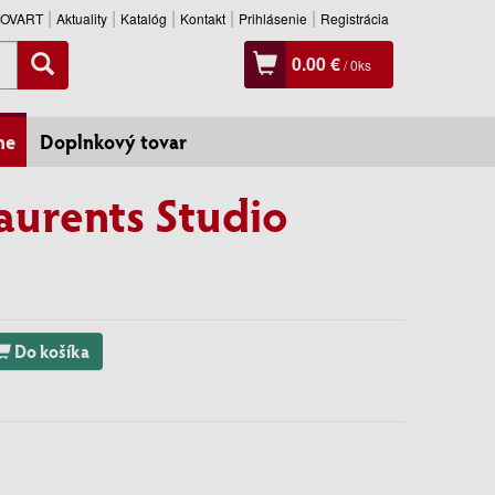
SLOVART
Aktuality
Katalóg
Kontakt
Prihlásenie
Registrácia
0.00 €
/
0
ks
ne
Doplnkový tovar
Laurents Studio
Do košíka