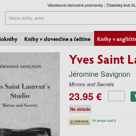
Všeobecné obchodné podmienky
Čitateľský klub 
Hľadať
ioknihy
Knihy v slovenčine a češtine
Knihy v angličti
Yves Saint 
Jéromine Savignon
Mirrors and Secrets
23.95 €
Na sklade