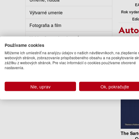
E
Rok vyda
Výtvarné umenie
Edí
Fotografia a film
Auto
Hobby, šport, domácnosť
Jéromi
Používame cookies
Podo
Kuchárky
Môžeme ich umiestniť na analýzu údajov o našich návštevníkoch, na zlepšenie 
webových stránok, zobrazovanie prispôsobeného obsahu a na poskytovanie sk
zážitku z webových stránok. Pre viac informácií o cookies používame otvorené
Erotika
nastavenia.
Kalendáre, diáre, pohľadnice
Nie, uprav
Ok, pokračujte
Turistickí sprievodcovia
The Sart
G