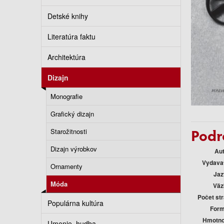
Detské knihy
Literatúra faktu
Architektúra
Dizajn
Monografie
Grafický dizajn
Podr
Starožitnosti
Dizajn výrobkov
Au
Vydava
Ornamenty
Jaz
Móda
Väz
Počet st
Populárna kultúra
Form
Hmotno
Umenie, hudba