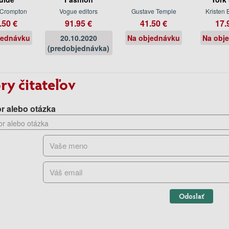
 Crompton
Vogue editors
Gustave Temple
Kristen
.50 €
91.95 €
41.50 €
17.
jednávku
20.10.2020
Na objednávku
Na obj
(predobjednávka)
ry čitateľov
r alebo otázka
Odoslať