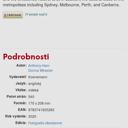
metropolises including Sydney, Melbourne, Perth, and Canberra.
Podrobnosti
Autor
Anthony Ham
Donna Wheeler
Vydavateľ
Koenemann
Jazyk
anglický
Väzba
mäkká
Počet strán
540
Formát
170 x 208 mm
EAN
9783741925283
Rok vydania
2020
Edícia
Fotografia všeobecne