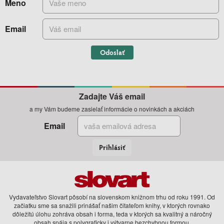
Meno
Email
Odoslať
Zadajte Váš email
a my Vám budeme zasielať informácie o novinkách a akciách
Email
Prihlásiť
Vydavateľstvo Slovart pôsobí na slovenskom knižnom trhu od roku 1991. Od
začiatku sme sa snažili prinášať našim čitateľom knihy, v ktorých rovnako
dôležitú úlohu zohráva obsah i forma, teda v ktorých sa kvalitný a náročný
obsah spája s polygraficky i výtvarne bezchybnou formou.