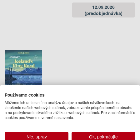
12.09.2026
(predobjednávka)
Používame cookies
Lonely Planet Journey
Môžeme ich umiestniť na analýzu údajov o našich návštevníkoch, na
Icelands Ring Road
zlepšenie našich webových stránok, zobrazovanie prispôsobeného obsahu
a na poskytovanie skvelého zážitku z webových stránok. Pre viac informácií o
Lonely Planet, Anthony Ham, Alexis
cookies používame otvorené nastavenia.
Averbuck, Lauren Breedlove, Jade
Bremner, Daniel Dorsa, James
Gulliver Hancock, Emily Lethbridge,
Thomas O'Malley, Zoe Robert
Nie, uprav
Ok, pokračujte