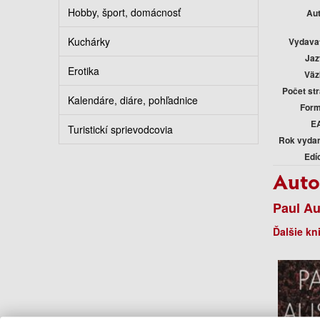
Hobby, šport, domácnosť
Au
Kuchárky
Vydava
Jaz
Erotika
Väz
Počet st
Kalendáre, diáre, pohľadnice
Form
E
Turistickí sprievodcovia
Rok vyda
Edí
Auto
Paul Au
Ďalšie kn