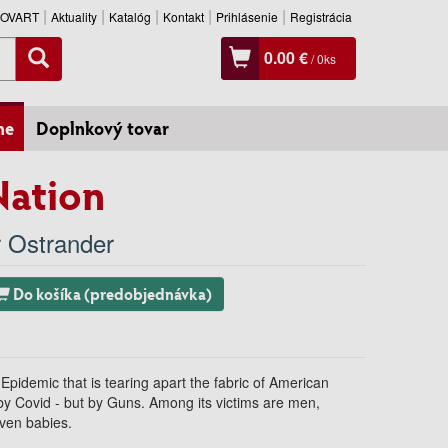
SLOVART
Aktuality
Katalóg
Kontakt
Prihlásenie
Registrácia
0.00 €
/
0
ks
ne
Doplnkový tovar
Nation
 Ostrander
Do košíka (predobjednávka)
demic that is tearing apart the fabric of American
by Covid - but by Guns. Among its victims are men,
ven babies.