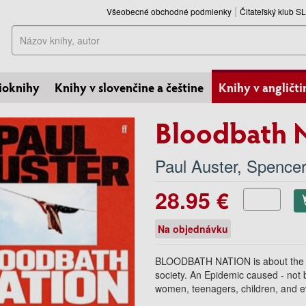
Všeobecné obchodné podmienky
Čitateľský klub 
Hľadať
ioknihy
Knihy v slovenčine a češtine
Knihy v angličti
Bloodbath 
Paul Auster
,
Spencer
28.95 €
Na objednávku
BLOODBATH NATION is about the Epi
society. An Epidemic caused - not 
women, teenagers, children, and e