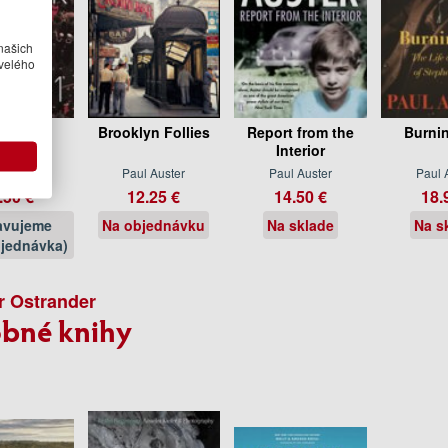
našich
velého
3 2 1
Brooklyn Follies
Report from the
Burni
Interior
 Auster
Paul Auster
Paul Auster
Paul 
.50 €
12.25 €
14.50 €
18.
avujeme
Na objednávku
Na sklade
Na s
jednávka)
r Ostrander
bné knihy