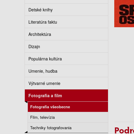
Detské knihy
Literatúra faktu
Architektúra
Dizajn
Populárna kultúra
Umenie, hudba
Výtvarné umenie
Fotografia a film
Fotografia všeobecne
Film, televízia
Podr
Techniky fotografovania