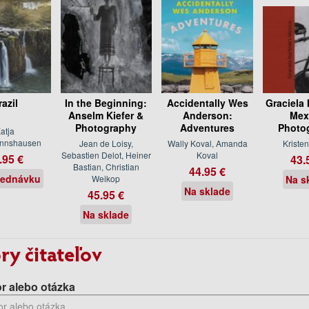
razil
In the Beginning:
Accidentally Wes
Graciela 
Anselm Kiefer &
Anderson:
Mex
Photography
Adventures
Photo
atja
nnshausen
Jean de Loisy,
Wally Koval, Amanda
Kriste
Sebastien Delot, Heiner
Koval
.95 €
43.
Bastian, Christian
44.95 €
jednávku
Weikop
Na s
Na sklade
45.95 €
Na sklade
ry čitateľov
r alebo otázka