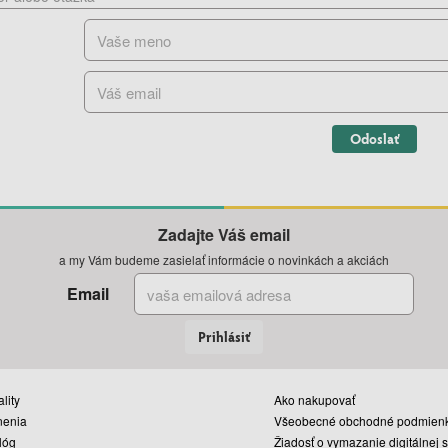
Odoslať
Zadajte Váš email
a my Vám budeme zasielať informácie o novinkách a akciách
Email
Prihlásiť
lity
Ako nakupovať
nenia
Všeobecné obchodné podmien
lóg
Žiadosť o vymazanie digitálnej 