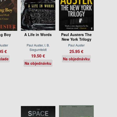
ng Boy
A Life in Words
Paul Austers The
New York Trilogy
Auster
Paul Auster, I. B.
Paul Auster
Siegumfeldt
95 €
25.95 €
19.50 €
klade
Na objednávku
Na objednávku