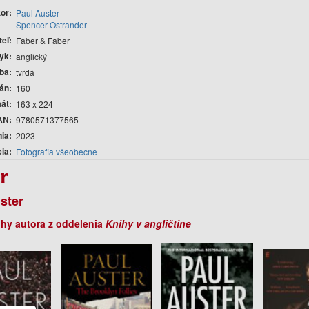
tor
Paul Auster
Spencer Ostrander
teľ
Faber & Faber
yk
anglický
ba
tvrdá
rán
160
át
163 x 224
AN
9780571377565
nia
2023
cia
Fotografia všeobecne
r
ster
ihy autora z oddelenia
Knihy v angličtine