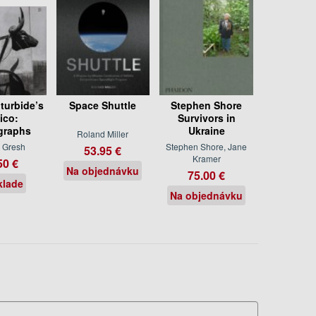
Iturbide’s
Space Shuttle
Stephen Shore
ico:
Survivors in
graphs
Ukraine
Roland Miller
n Gresh
Stephen Shore, Jane
53.95 €
Kramer
50 €
Na objednávku
75.00 €
klade
Na objednávku