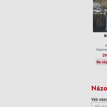
B
K
Sassma
29
Na ob
Názo
Váš názo