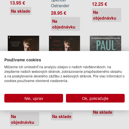
13.95 €
12.25 €
Ostrander
Na sklade
Na
28.95 €
objednávku
Na
objednávku
Používame cookies
Môžeme ich umiestniť na analýzu údajov o našich návštevníkoch, na
zlepšenie našich webových stránok, zobrazovanie prispôsobeného obsahu
a na poskytovanie skvelého zážitku z webových stránok. Pre viac informácií o
cookies používame otvorené nastavenia.
Burning
Burning
Invisible
Boy
Boy
Paul Auster
Nie, uprav
Ok, pokračujte
Paul Auster
Paul Auster
13.95 €
23.95 €
18.95 €
Na sklade
Na
Na sklade
objednávku