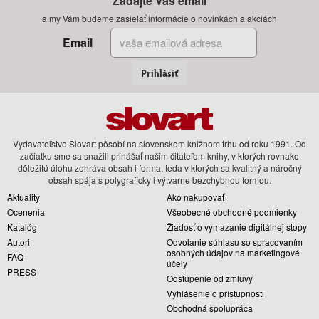
Zadajte Váš email
a my Vám budeme zasielať informácie o novinkách a akciách
Email
Prihlásiť
Vydavateľstvo Slovart pôsobí na slovenskom knižnom trhu od roku 1991. Od
začiatku sme sa snažili prinášať našim čitateľom knihy, v ktorých rovnako
dôležitú úlohu zohráva obsah i forma, teda v ktorých sa kvalitný a náročný
obsah spája s polygraficky i výtvarne bezchybnou formou.
Aktuality
Ako nakupovať
Ocenenia
Všeobecné obchodné podmienky
Katalóg
Žiadosť o vymazanie digitálnej stopy
Autori
Odvolanie súhlasu so spracovaním
osobných údajov na marketingové
FAQ
účely
PRESS
Odstúpenie od zmluvy
Vyhlásenie o prístupnosti
Obchodná spolupráca