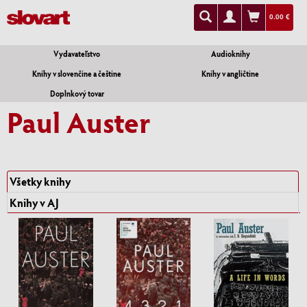
0.00 €
Vydavateľstvo
Audioknihy
Knihy v slovenčine a češtine
Knihy v angličtine
Doplnkový tovar
Paul Auster
Všetky knihy
Knihy v AJ