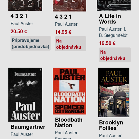
A Life in
4 3 2 1
4 3 2 1
Words
Paul Auster
Paul Auster
Paul Auster, I.
20.50 €
14.95 €
B. Siegumfeldt
Pripravujeme
Na
19.50 €
(predobjednávka)
objednávku
Na
objednávku
Bloodbath
Brooklyn
Nation
Baumgartner
Follies
Paul Auster,
Paul Auster
Paul Auster
Spencer