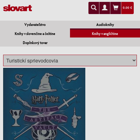
0.00 €
Vydavateľstvo
Audioknihy
Knihy v slovenčine a češtine
Knihy v angličtine
Doplnkový tovar