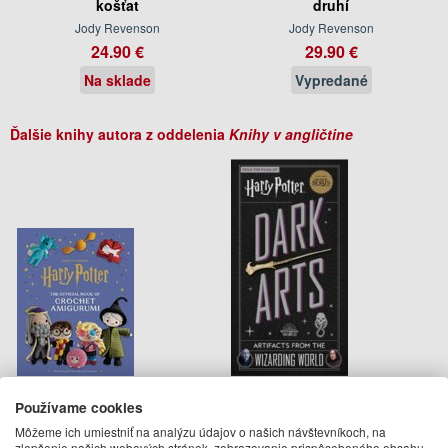
košťat
druhí
Jody Revenson
Jody Revenson
24.90 €
29.90 €
Na sklade
Vypredané
Ďalšie knihy autora z oddelenia
Knihy v angličtine
Harry Potter: Official Book of
Harry Potter: Dark Arts
Používame cookies
Crochet Amigurumi
Môžeme ich umiestniť na analýzu údajov o našich návštevníkoch, na
Jody Revenson, Juli Anne
Jody Revenson
zlepšenie našich webových stránok, zobrazovanie prispôsobeného obsahu