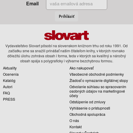
Email
Prihlásiť
Vydavateľstvo Slovart pôsobí na slovenskom knižnom trhu od roku 1991. Od
začiatku sme sa snažili prinášať našim čitateľom knihy, v ktorých rovnako
dôležitú úlohu zohráva obsah i forma, teda v ktorých sa kvalitný a náročný
obsah spája s polygraficky i výtvarne bezchybnou formou.
Aktuality
Ako nakupovať
Ocenenia
Všeobecné obchodné podmienky
Katalóg
Žiadosť o vymazanie digitálnej stopy
Autori
Odvolanie súhlasu so spracovaním
osobných údajov na marketingové
FAQ
účely
PRESS
Odstúpenie od zmluvy
Vyhlásenie o prístupnosti
Obchodná spolupráca
O nás
Kontakt
Slovart v Čechách