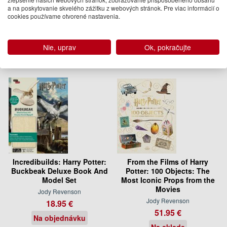
28.95 €
23.95 €
a na poskytovanie skvelého zážitku z webových stránok. Pre viac informácií o
cookies používame otvorené nastavenia.
Na sklade
Na sklade
Nie, uprav
Ok, pokračujte
Incredibuilds: Harry Potter:
From the Films of Harry
Buckbeak Deluxe Book And
Potter: 100 Objects: The
Model Set
Most Iconic Props from the
Movies
Jody Revenson
Jody Revenson
18.95 €
51.95 €
Na objednávku
Na sklade