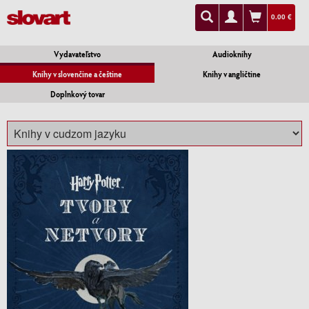
0.00 €
Vydavateľstvo
Audioknihy
Knihy v slovenčine a češtine
Knihy v angličtine
Doplnkový tovar