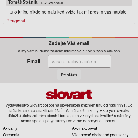
Tomáš Špánik |
17.01.2017, 00:38
tuto knihu nikde nemaju ked vyjde tak mi prosim vas napiste
Reagovať
Zadajte Váš email
a my Vám budeme zasielať informácie o novinkách a akciách
Email
Prihlásiť
Vydavateľstvo Slovart pôsobí na slovenskom knižnom trhu od roku 1991. Od
začiatku sme sa snažili prinášať našim čitateľom knihy, v ktorých rovnako
dôležitú úlohu zohráva obsah i forma, teda v ktorých sa kvalitný a náročný
obsah spája s polygraficky i výtvarne bezchybnou formou.
Aktuality
Ako nakupovať
Ocenenia
Všeobecné obchodné podmienky