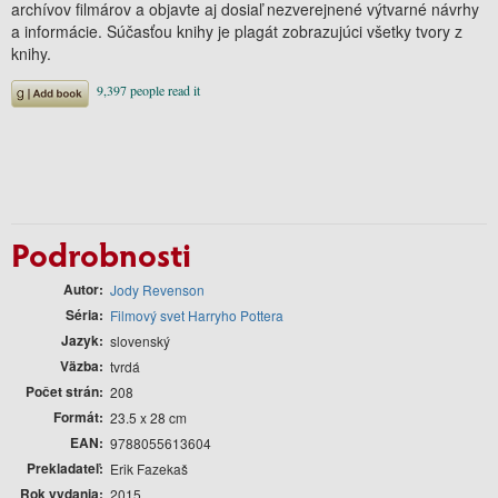
archívov filmárov a objavte aj dosiaľ nezverejnené výtvarné návrhy
a informácie. Súčasťou knihy je plagát zobrazujúci všetky tvory z
knihy.
Podrobnosti
Autor
Jody Revenson
Séria
Filmový svet Harryho Pottera
Jazyk
slovenský
Väzba
tvrdá
Počet strán
208
Formát
23.5 x 28 cm
EAN
9788055613604
Prekladateľ
Erik Fazekaš
Rok vydania
2015