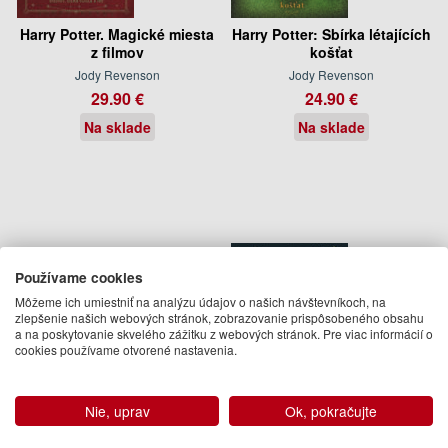
Harry Potter. Magické miesta
Harry Potter: Sbírka létajících
z filmov
košťat
Jody Revenson
Jody Revenson
29.90 €
24.90 €
Na sklade
Na sklade
Používame cookies
Môžeme ich umiestniť na analýzu údajov o našich návštevníkoch, na
zlepšenie našich webových stránok, zobrazovanie prispôsobeného obsahu
a na poskytovanie skvelého zážitku z webových stránok. Pre viac informácií o
cookies používame otvorené nastavenia.
Harry Potter. Rekvizity a
Harry Potter: Hodiny
Nie, uprav
Ok, pokračujte
artefakty
bylinkářství