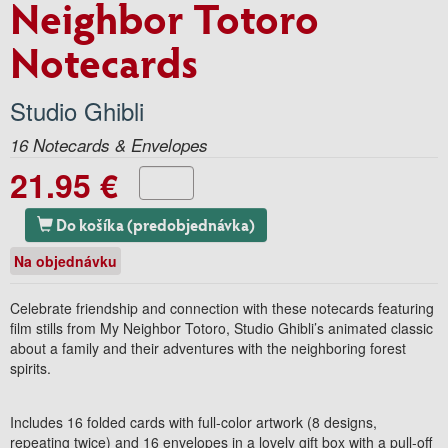
Neighbor Totoro
Notecards
Studio Ghibli
16 Notecards & Envelopes
21.95 €
Do košíka (predobjednávka)
Na objednávku
Celebrate friendship and connection with these notecards featuring
film stills from
My Neighbor Totoro
, Studio Ghibli’s animated classic
about a family and their adventures with the neighboring forest
spirits.
Includes 16 folded cards with full-color artwork (8 designs,
repeating twice) and 16 envelopes in a lovely gift box with a pull-off