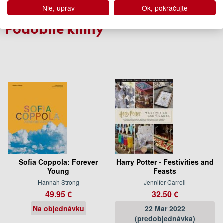
(predobjednávka)
Nie, uprav
Ok, pokračujte
Podobné knihy
Sofia Coppola: Forever
Harry Potter - Festivities and
Young
Feasts
Hannah Strong
Jennifer Carroll
49.95 €
32.50 €
Na objednávku
22 Mar 2022
(predobjednávka)