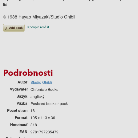
lid.
© 1988 Hayao Miyazaki/Studio Ghibli
Podrobnosti
Autor
Studio Ghibli
Vydavateľ
Chronicle Books
Jazyk
anglický
Väzba
Postcard book or pack
Počet strán
16
Formát
195 x 113 x 36
Hmotnosť
318
EAN
9781797235479