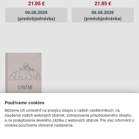
21.95 €
21.95 €
06.08.2026
06.08.2026
(predobjednávka)
(predobjednávka)
Používame cookies
Studio Ghibli® Castle in the
Môžeme ich umiestniť na analýzu údajov o našich návštevníkoch, na
Sky Notebook
zlepšenie našich webových stránok, zobrazovanie prispôsobeného obsahu
Studio Ghibli
a na poskytovanie skvelého zážitku z webových stránok. Pre viac informácií o
cookies používame otvorené nastavenia.
26.50 €
06.08.2026