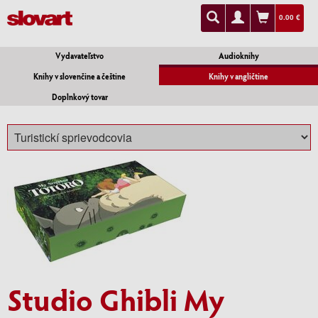
0.00 €
Vydavateľstvo
Audioknihy
Knihy v slovenčine a češtine
Knihy v angličtine
Doplnkový tovar
Studio Ghibli My