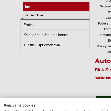
Au
Iné
Vydava
Jaz
Jamie Oliver
Väz
Počet st
Erotika
Form
Kalendáre, diáre, pohľadnice
Hmotno
E
Turistickí sprievodcovia
Rok vyda
Edí
Auto
Rick St
Ďalšie kn
Používame cookies
Môžeme ich umiestniť na analýzu údajov o našich návštevníkoch, na zlepšenie 