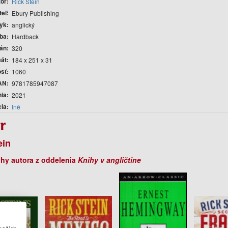
tor
Rick Stein
teľ
Ebury Publishing
yk
anglický
ba
Hardback
rán
320
át
184 x 251 x 31
sť
1060
AN
9781785947087
nia
2021
cia
Iné
r
ein
ihy autora z oddelenia
Knihy v angličtine
našich