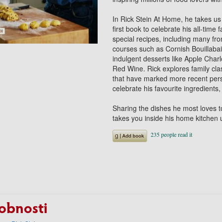
In Rick Stein At Home, he takes us 
first book to celebrate his all-ti
special recipes, including many fr
courses such as Cornish Bouillabai
indulgent desserts like Apple Char
Red Wine. Rick explores family cl
that have marked more recent perso
celebrate his favourite ingredien
Sharing the dishes he most loves to
takes you inside his home kitchen 
obnosti