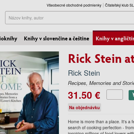
Všeobecné obchodné podmienky
Čitateľský klub 
Hľadať
ioknihy
Knihy v slovenčine a češtine
Knihy v angličti
Rick Stein 
Rick Stein
Recipes, Memories and Storie
31.50 €
Na objednávku
Home is more than a place. It's a fe
search of cooking perfection - from
inspiring millions of food lovers wit