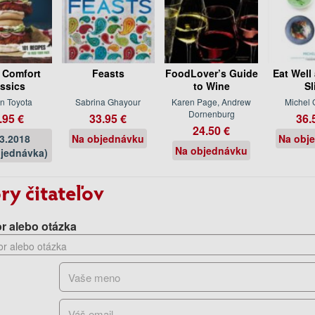
 Comfort
Feasts
FoodLover’s Guide
Eat Well
assics
to Wine
Sl
n Toyota
Sabrina Ghayour
Karen Page, Andrew
Michel 
Dornenburg
.95 €
33.95 €
36.
24.50 €
03.2018
Na objednávku
Na obj
Na objednávku
jednávka)
ry čitateľov
r alebo otázka