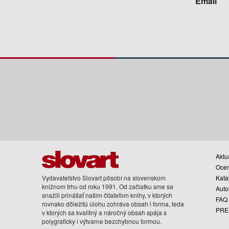
Email
Aktua
Oce
Vydavateľstvo Slovart pôsobí na slovenskom
Kata
knižnom trhu od roku 1991. Od začiatku sme sa
Auto
snažili prinášať našim čitateľom knihy, v ktorých
FAQ
rovnako dôležitú úlohu zohráva obsah i forma, teda
PRE
v ktorých sa kvalitný a náročný obsah spája s
polygraficky i výtvarne bezchybnou formou.