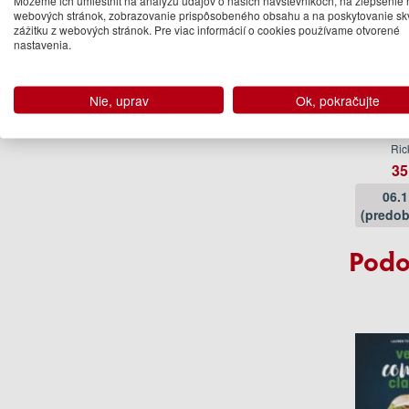
webových stránok, zobrazovanie prispôsobeného obsahu a na poskytovanie sk
zážitku z webových stránok. Pre viac informácií o cookies používame otvorené
nastavenia.
Nie, uprav
Ok, pokračujte
Rick
Chr
Ric
35
06.
(predob
Podo