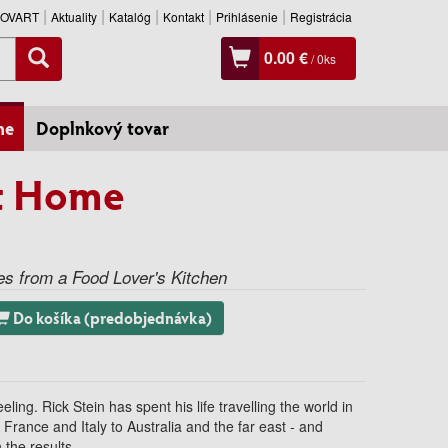
SLOVART
Aktuality
Katalóg
Kontakt
Prihlásenie
Registrácia
0.00 €
/
0
ks
ne
Doplnkový tovar
at Home
s from a Food Lover's Kitchen
Do košíka (predobjednávka)
eling. Rick Stein has spent his life travelling the world in
 France and Italy to Australia and the far east - and
h the results.