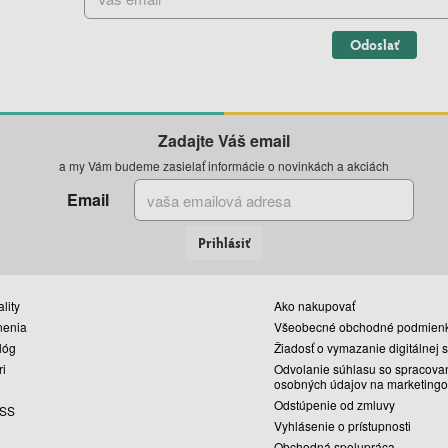
Odoslať
Zadajte Váš email
a my Vám budeme zasielať informácie o novinkách a akciách
Email
Prihlásiť
lity
Ako nakupovať
nenia
Všeobecné obchodné podmien
lóg
Žiadosť o vymazanie digitálnej 
ri
Odvolanie súhlasu so spracova
osobných údajov na marketingo
Odstúpenie od zmluvy
SS
Vyhlásenie o prístupnosti
Obchodná spolupráca