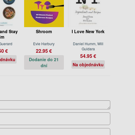
 and Stay
Shroom
I Love New York
im
Guerard
Evie Harbury
Daniel Humm, Will
Guidara
50 €
22.95 €
54.95 €
ednávku
Dodanie do 21
Na objednávku
dní