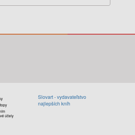
Slovart - vydavateľstvo
ky
najlepších kníh
stopy
ním
vé účely