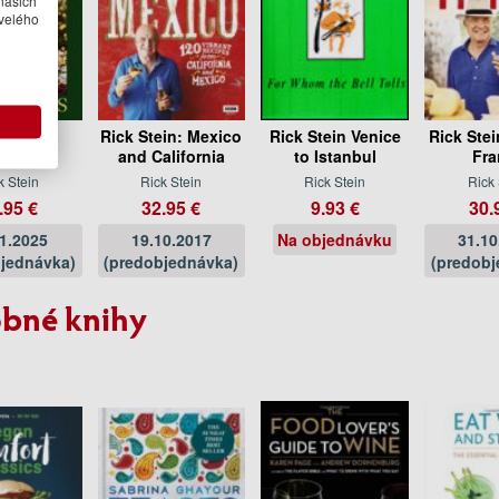
velého
 Steins
Rick Stein: Mexico
Rick Stein Venice
Rick Stei
istmas
and California
to Istanbul
Fra
k Stein
Rick Stein
Rick Stein
Rick 
.95 €
32.95 €
9.93 €
30.
11.2025
19.10.2017
Na objednávku
31.10
jednávka)
(predobjednávka)
(predobj
bné knihy