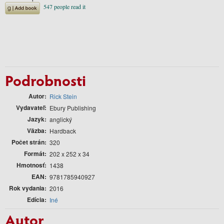
Podrobnosti
Autor
Rick Stein
Vydavateľ
Ebury Publishing
Jazyk
anglický
Väzba
Hardback
Počet strán
320
Formát
202 x 252 x 34
Hmotnosť
1438
EAN
9781785940927
Rok vydania
2016
Edícia
Iné
Autor