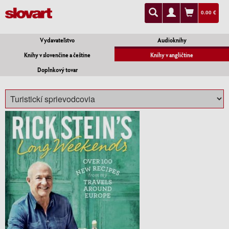
0.00 €
Vydavateľstvo
Audioknihy
Knihy v slovenčine a češtine
Knihy v angličtine
Doplnkový tovar