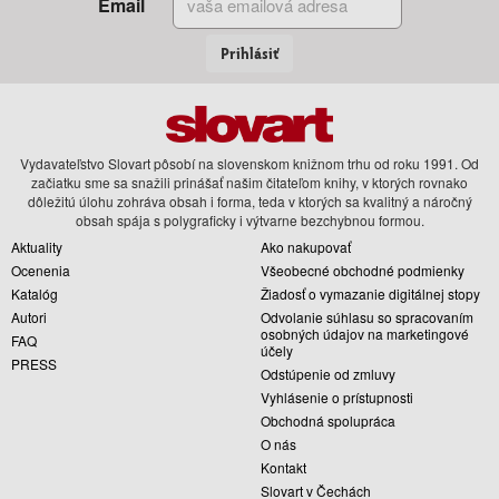
Email
Prihlásiť
Vydavateľstvo Slovart pôsobí na slovenskom knižnom trhu od roku 1991. Od
začiatku sme sa snažili prinášať našim čitateľom knihy, v ktorých rovnako
dôležitú úlohu zohráva obsah i forma, teda v ktorých sa kvalitný a náročný
obsah spája s polygraficky i výtvarne bezchybnou formou.
Aktuality
Ako nakupovať
Ocenenia
Všeobecné obchodné podmienky
Katalóg
Žiadosť o vymazanie digitálnej stopy
Autori
Odvolanie súhlasu so spracovaním
osobných údajov na marketingové
FAQ
účely
PRESS
Odstúpenie od zmluvy
Vyhlásenie o prístupnosti
Obchodná spolupráca
O nás
Kontakt
Slovart v Čechách