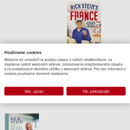
Rick Steins Secret France
Používame cookies
Môžeme ich umiestniť na analýzu údajov o našich návštevníkoch, na
Rick Stein
zlepšenie našich webových stránok, zobrazovanie prispôsobeného obsahu
30.95 €
a na poskytovanie skvelého zážitku z webových stránok. Pre viac informácií o
cookies používame otvorené nastavenia.
31.10.2019
(predobjednávka)
Nie, uprav
Ok, pokračujte