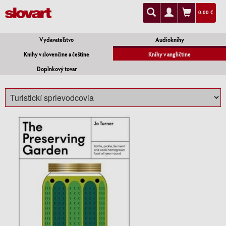
0.00 €
Vydavateľstvo
Audioknihy
Knihy v slovenčine a češtine
Knihy v angličtine
Doplnkový tovar