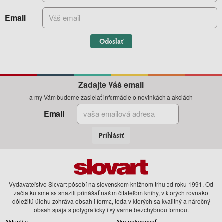
Email
Odoslať
Zadajte Váš email
a my Vám budeme zasielať informácie o novinkách a akciách
Email
Prihlásiť
Vydavateľstvo Slovart pôsobí na slovenskom knižnom trhu od roku 1991. Od
začiatku sme sa snažili prinášať našim čitateľom knihy, v ktorých rovnako
dôležitú úlohu zohráva obsah i forma, teda v ktorých sa kvalitný a náročný
obsah spája s polygraficky i výtvarne bezchybnou formou.
Aktuality
Ako nakupovať