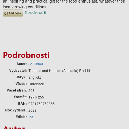
an inspiring and practical gift for the food enthusiast, whatever their
local growing conditions.
Podrobnosti
Autor
Jo Turner
Vydavateľ
Thames and Hudson (Australia) Pty Ltd
Jazyk
anglický
Väzba
Hardback
Počet strán
208
Formát
197 x 255
EAN
9781760762865
Rok vydania
2023
Edícia
Iné
Autor