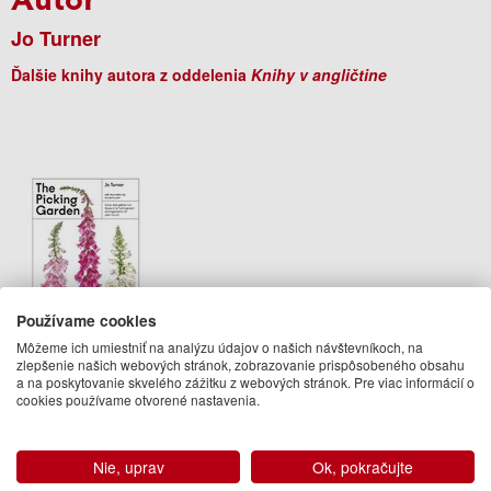
Jo Turner
Ďalšie knihy autora z oddelenia
Knihy v angličtine
Používame cookies
Môžeme ich umiestniť na analýzu údajov o našich návštevníkoch, na
The Picking Garden
zlepšenie našich webových stránok, zobrazovanie prispôsobeného obsahu
a na poskytovanie skvelého zážitku z webových stránok. Pre viac informácií o
cookies používame otvorené nastavenia.
Jo Turner
32.95 €
Na sklade
Nie, uprav
Ok, pokračujte