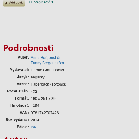
Podrobnosti
Autor
Anna Bergenström
Fanny Bergenström
Vydavateľ
Hardie Grant Books
Jazyk
anglický
Väzba
Paperback / softback
Počet strán
432
Formát
190 x 251 x 29
Hmotnosť
1356
EAN
9781742707426
Rok vydania
2014
Edícia
Iné
Autor