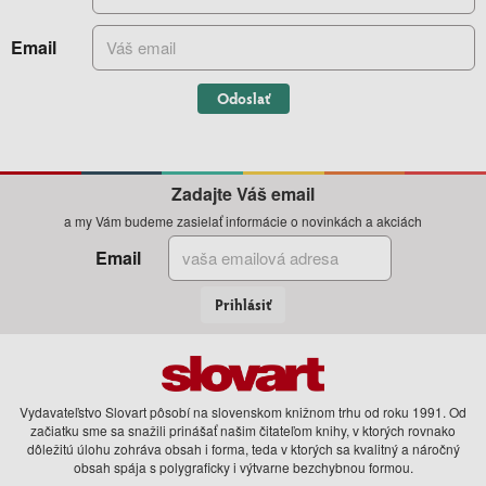
Email
Odoslať
Zadajte Váš email
a my Vám budeme zasielať informácie o novinkách a akciách
Email
Prihlásiť
Vydavateľstvo Slovart pôsobí na slovenskom knižnom trhu od roku 1991. Od
začiatku sme sa snažili prinášať našim čitateľom knihy, v ktorých rovnako
dôležitú úlohu zohráva obsah i forma, teda v ktorých sa kvalitný a náročný
obsah spája s polygraficky i výtvarne bezchybnou formou.