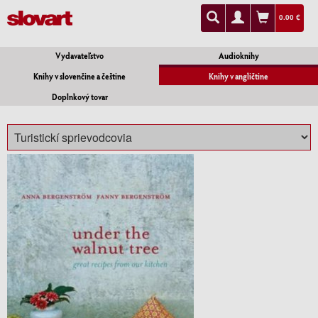
0.00 €
Vydavateľstvo
Audioknihy
Knihy v slovenčine a češtine
Knihy v angličtine
Doplnkový tovar