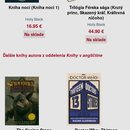
Kniha noci (Kniha noci 1)
Trilógia Férska sága (Krutý
princ, Skazený kráľ, Kráľovná
ničoho)
Holly Black
Holly Black
16.95 €
44.90 €
Na sklade
Na sklade
Ďalšie knihy autora z oddelenia
Knihy v angličtine
The Seeing Stone
Doctor Who: Thirteen