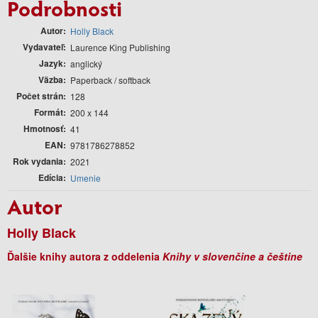
Podrobnosti
Autor
Holly Black
Vydavateľ
Laurence King Publishing
Jazyk
anglický
Väzba
Paperback / softback
Počet strán
128
Formát
200 x 144
Hmotnosť
41
EAN
9781786278852
Rok vydania
2021
Edícia
Umenie
Autor
Holly Black
Ďalšie knihy autora z oddelenia
Knihy v slovenčine a češtine