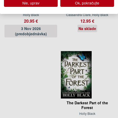
Nie, uprav
Ok, pokračujte
A Conspiracy of Charming
Magisterium: The Silver
Monsters
Mask
Holly Black
Cassandra Clare, Holly Black
20.95 €
12.95 €
3 Nov 2026
Na sklade
(predobjednávka)
The Darkest Part of the
Forest
Holly Black