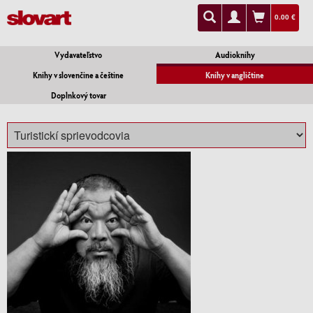
0.00 €
Vydavateľstvo
Audioknihy
Knihy v slovenčine a češtine
Knihy v angličtine
Doplnkový tovar