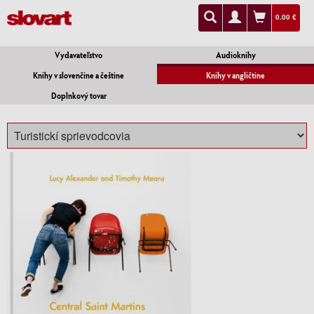
0.00 €
Vydavateľstvo
Audioknihy
Knihy v slovenčine a češtine
Knihy v angličtine
Doplnkový tovar