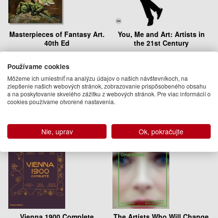
Masterpieces of Fantasy Art.
You, Me and Art: Artists in
40th Ed
the 21st Century
Dian Hanson
Marta Gnyp
27.50 €
52.50 €
Používame cookies
Môžeme ich umiestniť na analýzu údajov o našich návštevníkoch, na
Dodanie do 21 dní
Na objednávku
zlepšenie našich webových stránok, zobrazovanie prispôsobeného obsahu
a na poskytovanie skvelého zážitku z webových stránok. Pre viac informácií o
cookies používame otvorené nastavenia.
Nie, uprav
Ok, pokračujte
Vienna 1900 Complete
The Artists Who Will Change