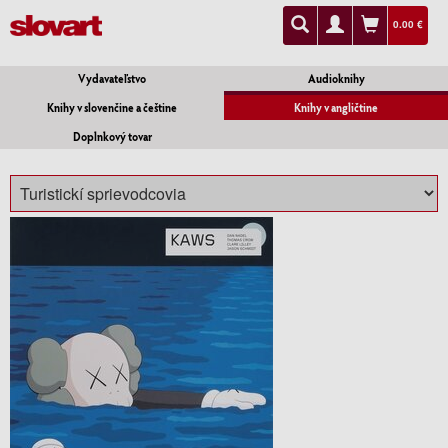
0.00 €
Vydavateľstvo
Audioknihy
Knihy v slovenčine a češtine
Knihy v angličtine
Doplnkový tovar