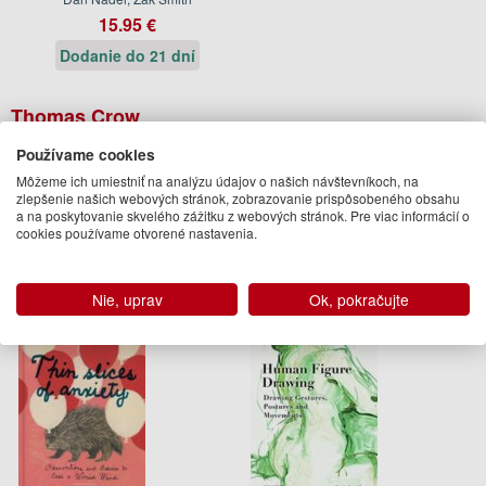
15.95 €
Dodanie do 21 dní
Thomas Crow
Clare Lilley
Používame cookies
Môžeme ich umiestniť na analýzu údajov o našich návštevníkoch, na
Jason Schmidt
zlepšenie našich webových stránok, zobrazovanie prispôsobeného obsahu
Podobné knihy
a na poskytovanie skvelého zážitku z webových stránok. Pre viac informácií o
cookies používame otvorené nastavenia.
Nie, uprav
Ok, pokračujte