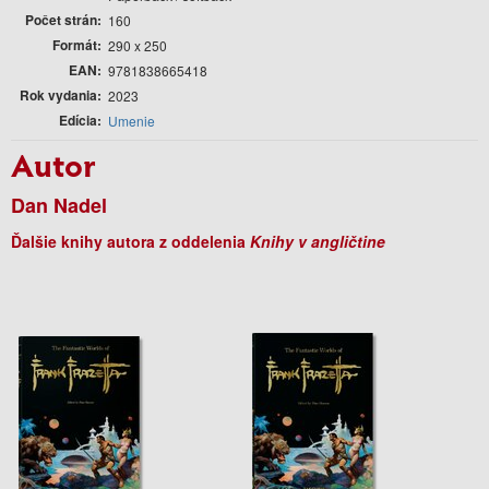
Počet strán
160
Formát
290 x 250
EAN
9781838665418
Rok vydania
2023
Edícia
Umenie
Autor
Dan Nadel
Ďalšie knihy autora z oddelenia
Knihy v angličtine