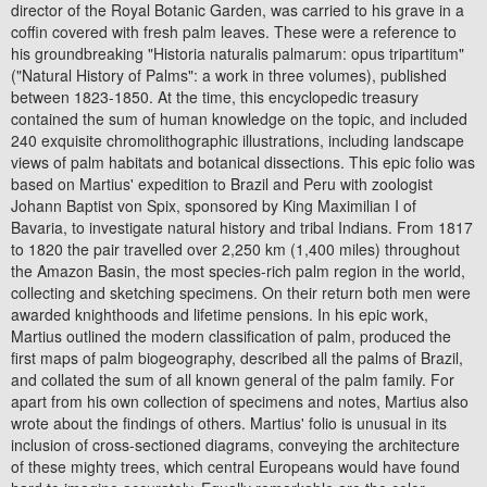
director of the Royal Botanic Garden, was carried to his grave in a
coffin covered with fresh palm leaves. These were a reference to
his groundbreaking "Historia naturalis palmarum: opus tripartitum"
("Natural History of Palms": a work in three volumes), published
between 1823-1850. At the time, this encyclopedic treasury
contained the sum of human knowledge on the topic, and included
240 exquisite chromolithographic illustrations, including landscape
views of palm habitats and botanical dissections. This epic folio was
based on Martius' expedition to Brazil and Peru with zoologist
Johann Baptist von Spix, sponsored by King Maximilian I of
Bavaria, to investigate natural history and tribal Indians. From 1817
to 1820 the pair travelled over 2,250 km (1,400 miles) throughout
the Amazon Basin, the most species-rich palm region in the world,
collecting and sketching specimens. On their return both men were
awarded knighthoods and lifetime pensions. In his epic work,
Martius outlined the modern classification of palm, produced the
first maps of palm biogeography, described all the palms of Brazil,
and collated the sum of all known general of the palm family. For
apart from his own collection of specimens and notes, Martius also
wrote about the findings of others. Martius' folio is unusual in its
inclusion of cross-sectioned diagrams, conveying the architecture
of these mighty trees, which central Europeans would have found