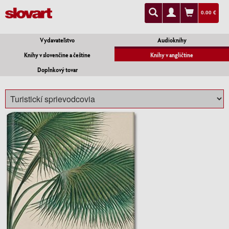
0.00 €
Vydavateľstvo
Audioknihy
Knihy v slovenčine a češtine
Knihy v angličtine
Doplnkový tovar