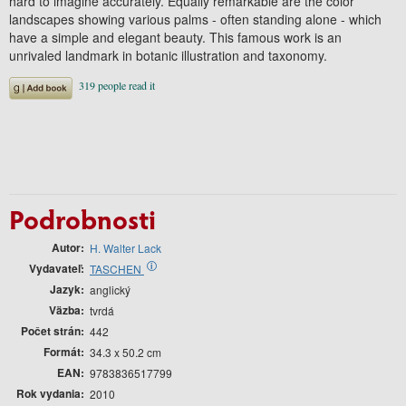
hard to imagine accurately. Equally remarkable are the color
landscapes showing various palms - often standing alone - which
have a simple and elegant beauty. This famous work is an
unrivaled landmark in botanic illustration and taxonomy.
Podrobnosti
Autor
H. Walter Lack
Vydavateľ
i
TASCHEN
Jazyk
anglický
Väzba
tvrdá
Počet strán
442
Formát
34.3 x 50.2 cm
EAN
9783836517799
Rok vydania
2010