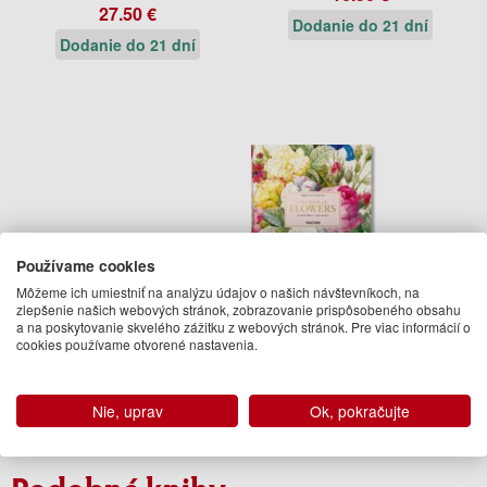
27.50 €
Dodanie do 21 dní
Dodanie do 21 dní
Používame cookies
Môžeme ich umiestniť na analýzu údajov o našich návštevníkoch, na
zlepšenie našich webových stránok, zobrazovanie prispôsobeného obsahu
a na poskytovanie skvelého zážitku z webových stránok. Pre viac informácií o
Redoute
cookies používame otvorené nastavenia.
H. Walter Lack
65.95 €
Nie, uprav
Ok, pokračujte
Na sklade
Podobné knihy