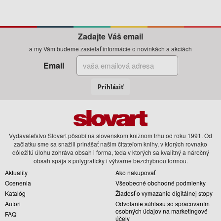
Zadajte Váš email
a my Vám budeme zasielať informácie o novinkách a akciách
Email
Prihlásiť
Vydavateľstvo Slovart pôsobí na slovenskom knižnom trhu od roku 1991. Od
začiatku sme sa snažili prinášať našim čitateľom knihy, v ktorých rovnako
dôležitú úlohu zohráva obsah i forma, teda v ktorých sa kvalitný a náročný
obsah spája s polygraficky i výtvarne bezchybnou formou.
Aktuality
Ako nakupovať
Ocenenia
Všeobecné obchodné podmienky
Katalóg
Žiadosť o vymazanie digitálnej stopy
Autori
Odvolanie súhlasu so spracovaním
osobných údajov na marketingové
FAQ
účely