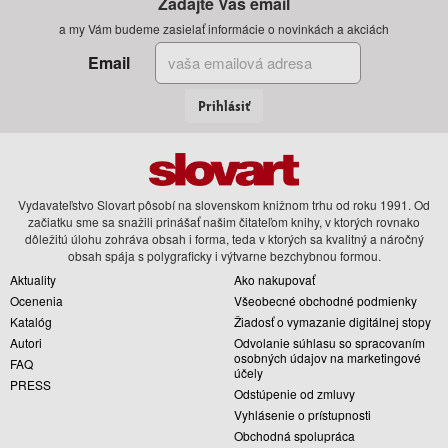
Zadajte Váš email
a my Vám budeme zasielať informácie o novinkách a akciách
Email
Prihlásiť
Vydavateľstvo Slovart pôsobí na slovenskom knižnom trhu od roku 1991. Od
začiatku sme sa snažili prinášať našim čitateľom knihy, v ktorých rovnako
dôležitú úlohu zohráva obsah i forma, teda v ktorých sa kvalitný a náročný
obsah spája s polygraficky i výtvarne bezchybnou formou.
Aktuality
Ako nakupovať
Ocenenia
Všeobecné obchodné podmienky
Katalóg
Žiadosť o vymazanie digitálnej stopy
Autori
Odvolanie súhlasu so spracovaním
osobných údajov na marketingové
FAQ
účely
PRESS
Odstúpenie od zmluvy
Vyhlásenie o prístupnosti
Obchodná spolupráca