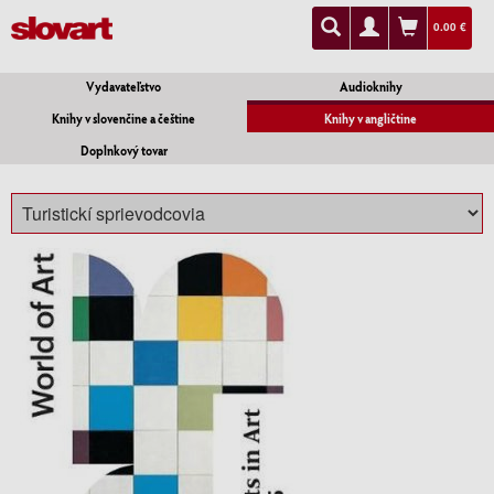
0.00 €
Vydavateľstvo
Audioknihy
Knihy v slovenčine a češtine
Knihy v angličtine
Doplnkový tovar