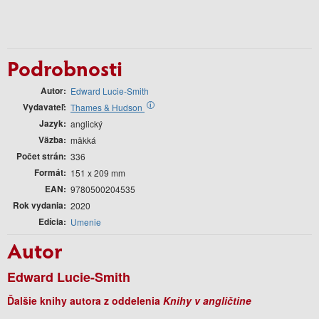
Podrobnosti
Autor
Edward Lucie-Smith
Vydavateľ
i
Thames & Hudson
Jazyk
anglický
Väzba
mäkká
Počet strán
336
Formát
151 x 209 mm
EAN
9780500204535
Rok vydania
2020
Edícia
Umenie
Autor
Edward Lucie-Smith
Ďalšie knihy autora z oddelenia
Knihy v angličtine