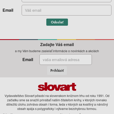
Email
Odoslať
Zadajte Váš email
a my Vám budeme zasielať informácie o novinkách a akciách
Email
Prihlásiť
Vydavateľstvo Slovart pôsobí na slovenskom knižnom trhu od roku 1991. Od
začiatku sme sa snažili prinášať našim čitateľom knihy, v ktorých rovnako
dôležitú úlohu zohráva obsah i forma, teda v ktorých sa kvalitný a náročný
obsah spája s polygraficky i výtvarne bezchybnou formou.