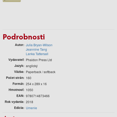
Podrobnosti
Autor
Julia Bryan-Wilson
Jeannine Tang
Lanka Tattersall
Vydavateľ
Phaidon Press Ltd
Jazyk
anglický
Väzba
Paperback / softback
Počet strán
160
Formát
254 x 289 x 16
Hmotnosť
1050
EAN
9780714873466
Rok vydania
2018
Edícia
Umenie