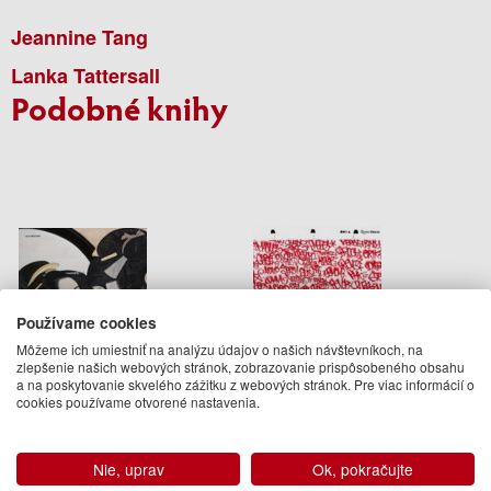
Jeannine Tang
Lanka Tattersall
Podobné knihy
Používame cookies
Môžeme ich umiestniť na analýzu údajov o našich návštevníkoch, na
zlepšenie našich webových stránok, zobrazovanie prispôsobeného obsahu
a na poskytovanie skvelého zážitku z webových stránok. Pre viac informácií o
Japanese Woodcuts
Art in the Streets
cookies používame otvorené nastavenia.
Olaf Mextorf
Jeffrey Deitch
Nie, uprav
Ok, pokračujte
24.90 €
62.95 €