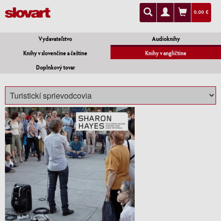
0.00 €
Vydavateľstvo
Audioknihy
Knihy v slovenčine a češtine
Knihy v angličtine
Doplnkový tovar