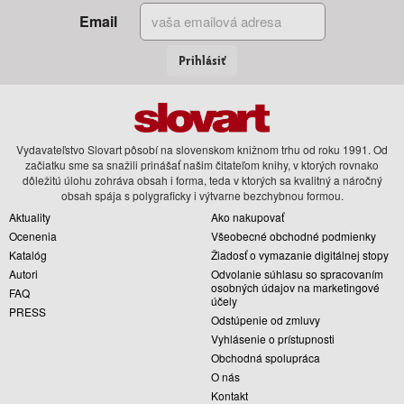
Email
Prihlásiť
Vydavateľstvo Slovart pôsobí na slovenskom knižnom trhu od roku 1991. Od
začiatku sme sa snažili prinášať našim čitateľom knihy, v ktorých rovnako
dôležitú úlohu zohráva obsah i forma, teda v ktorých sa kvalitný a náročný
obsah spája s polygraficky i výtvarne bezchybnou formou.
Aktuality
Ako nakupovať
Ocenenia
Všeobecné obchodné podmienky
Katalóg
Žiadosť o vymazanie digitálnej stopy
Autori
Odvolanie súhlasu so spracovaním
osobných údajov na marketingové
FAQ
účely
PRESS
Odstúpenie od zmluvy
Vyhlásenie o prístupnosti
Obchodná spolupráca
O nás
Kontakt