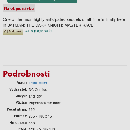
Na objednávku
One of the most highly anticipated sequels of all-time is finally here
in BATMAN: THE DARK KNIGHT: MASTER RACE!
Podrobnosti
Autor
Frank Miller
Vydavateľ
DC Comics
Jazyk
anglický
Väzba
Paperback / softback
Počet strán
392
Formát
255 x 180 x 15
Hmotnosť
668
EAN
9781401284312