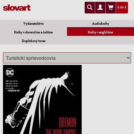
0.00 €
Vydavateľstvo
Audioknihy
Knihy v slovenčine a češtine
Knihy v angličtine
Doplnkový tovar