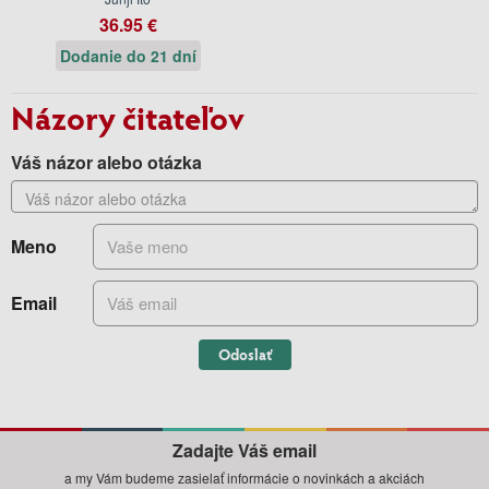
36.95 €
Dodanie do 21 dní
Názory čitateľov
Váš názor alebo otázka
Meno
Email
Odoslať
Zadajte Váš email
a my Vám budeme zasielať informácie o novinkách a akciách