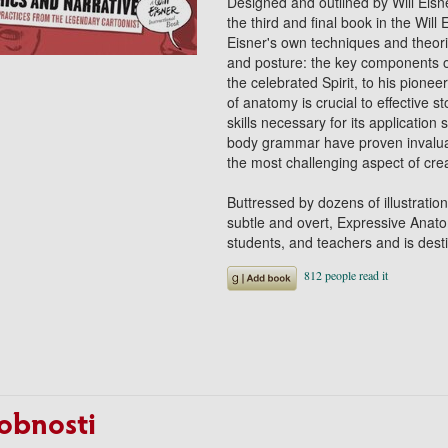
Designed and outlined by Will Eisn
the third and final book in the Will 
Eisner's own techniques and theor
and posture: the key components of 
the celebrated Spirit, to his pione
of anatomy is crucial to effective s
skills necessary for its application
body grammar have proven invaluab
the most challenging aspect of cre
Buttressed by dozens of illustratio
subtle and overt, Expressive Anato
students, and teachers and is dest
obnosti