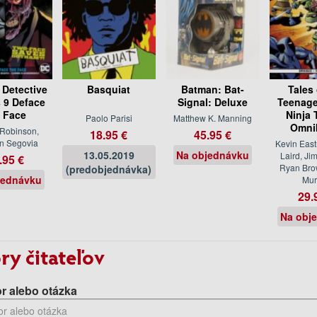
Detective
Basquiat
Batman: Bat-
Tales 
 9 Deface
Signal: Deluxe
Teenage
 Face
Ninja 
Paolo Parisi
Matthew K. Manning
Omni
Robinson,
18.95 €
45.95 €
n Segovia
Kevin East
13.05.2019
Na objednávku
Laird, Ji
.95 €
Ryan Bro
(predobjednávka)
jednávku
Mur
29.
Na obj
ry čitateľov
r alebo otázka