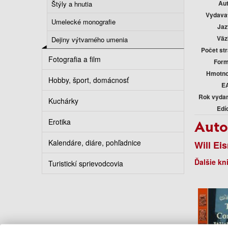
Au
Štýly a hnutia
Vydava
Umelecké monografie
Jaz
Väz
Dejiny výtvarného umenia
Počet st
Fotografia a film
Form
Hmotno
Hobby, šport, domácnosť
E
Rok vyda
Kuchárky
Edí
Auto
Erotika
Kalendáre, diáre, pohľadnice
Will Ei
Ďalšie kn
Turistickí sprievodcovia