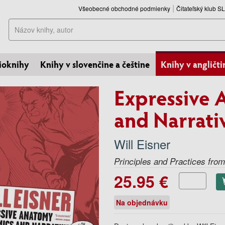
Všeobecné obchodné podmienky
Čitateľský klub 
Hľadať
ioknihy
Knihy v slovenčine a češtine
Knihy v angličti
Expressive 
and Narrati
Will Eisner
Principles and Practices fro
25.95 €
Na objednávku