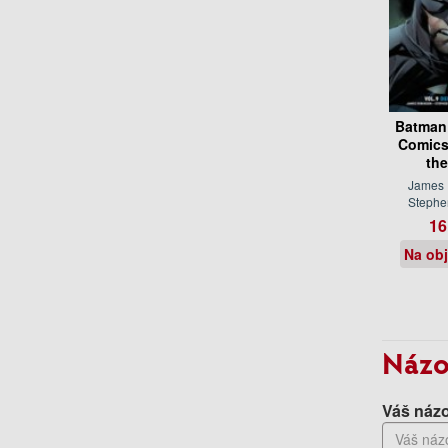
Batman 
Comics
the
James 
Stephe
16
Na ob
Názo
Váš názo