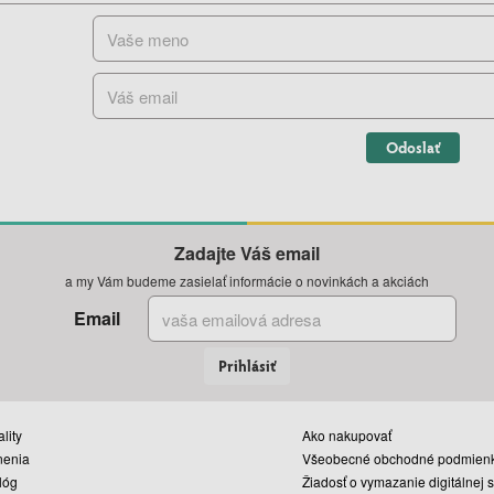
Odoslať
Zadajte Váš email
a my Vám budeme zasielať informácie o novinkách a akciách
Email
Prihlásiť
lity
Ako nakupovať
nenia
Všeobecné obchodné podmien
lóg
Žiadosť o vymazanie digitálnej 