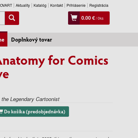
SLOVART
Aktuality
Katalóg
Kontakt
Prihlásenie
Registrácia
0.00 €
/
0
ks
ne
Doplnkový tovar
Anatomy for Comics
ve
m the Legendary Cartoonist
Do košíka (predobjednávka)