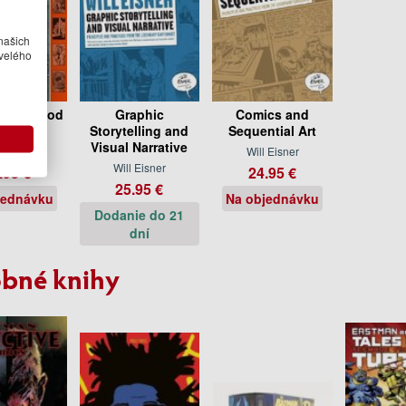
našich
velého
t with God
Graphic
Comics and
ilogy
Storytelling and
Sequential Art
Visual Narrative
 Eisner
Will Eisner
Will Eisner
.95 €
24.95 €
25.95 €
jednávku
Na objednávku
Dodanie do 21
dní
bné knihy