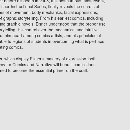
er before his death in 2005, this posthumous masterwork,
Eisner Instructional Series, finally reveals the secrets of
ies of movement, body mechanics, facial expressions,
graphic storytelling. From his earliest comics, including
ering graphic novels, Eisner understood that the proper use
torytelling. His control over the mechanical and intuitive
 set him apart among comics artists, and his principles of
le to legions of students in overcoming what is perhaps
ating comics.
ns, which display Eisner's mastery of expression, both
my for Comics and Narrative will benefit comics fans,
ined to become the essential primer on the craft.