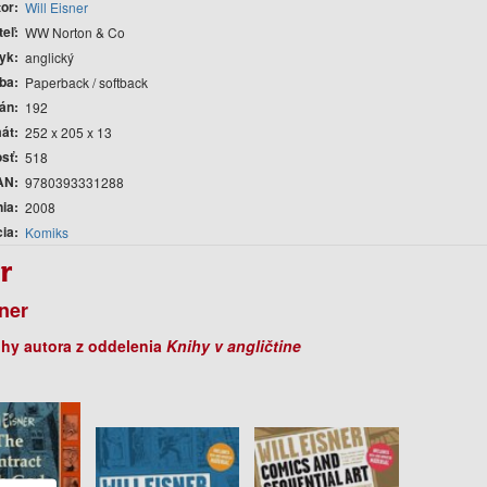
tor
Will Eisner
teľ
WW Norton & Co
yk
anglický
ba
Paperback / softback
rán
192
át
252 x 205 x 13
sť
518
AN
9780393331288
nia
2008
cia
Komiks
r
sner
ihy autora z oddelenia
Knihy v angličtine