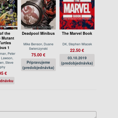
of the
Deadpool Minibus
The Marvel Book
 Mutant
Turtles
Mike Benson, Duane
DK, Stephen Wiacek
bus 1
Swierczynski
22.50 €
man, Peter
75.00 €
03.10.2019
m Lawson,
Pripravujeme
wn, Steve
(predobjednávka)
phy
(predobjednávka)
95 €
ednávku