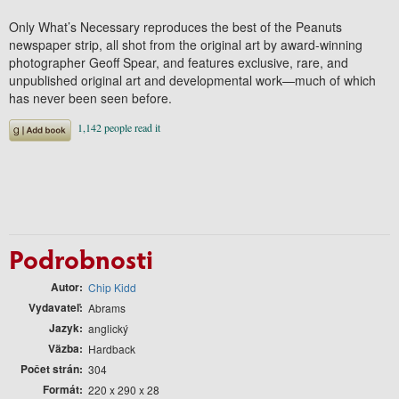
Only What’s Necessary reproduces the best of the Peanuts
newspaper strip, all shot from the original art by award-winning
photographer Geoff Spear, and features exclusive, rare, and
unpublished original art and developmental work—much of which
has never been seen before.
Podrobnosti
Autor
Chip Kidd
Vydavateľ
Abrams
Jazyk
anglický
Väzba
Hardback
Počet strán
304
Formát
220 x 290 x 28