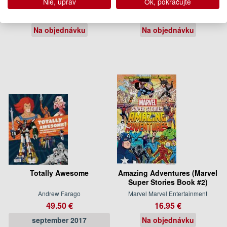
Nie, uprav
Ok, pokračujte
Ed Brisson
Grant Morrison, Dave McKean
14.50 €
34.95 €
Na objednávku
Na objednávku
Totally Awesome
Amazing Adventures (Marvel
Super Stories Book #2)
Andrew Farago
Marvel Marvel Entertainment
49.50 €
16.95 €
september 2017
Na objednávku