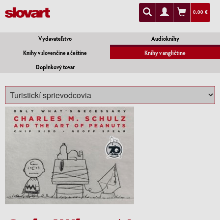
0.00 €
Vydavateľstvo
Audioknihy
Knihy v slovenčine a češtine
Knihy v angličtine
Doplnkový tovar