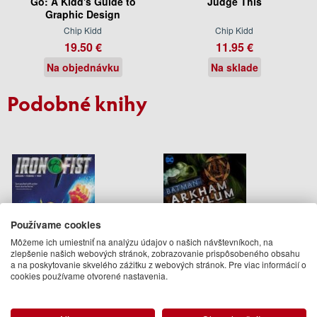
Go: A Kidd's Guide to
Judge This
Graphic Design
Chip Kidd
Chip Kidd
19.50 €
11.95 €
Na objednávku
Na sklade
Podobné knihy
Používame cookies
Môžeme ich umiestniť na analýzu údajov o našich návštevníkoch, na
zlepšenie našich webových stránok, zobrazovanie prispôsobeného obsahu
a na poskytovanie skvelého zážitku z webových stránok. Pre viac informácií o
cookies používame otvorené nastavenia.
Iron Fist 1 The Gauntlet
Batman Arkham Asylum The
Deluxe Edition