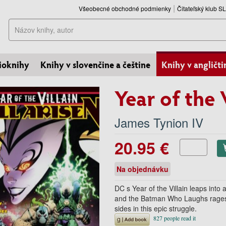
Všeobecné obchodné podmienky
Čitateľský klub 
Hľadať
ioknihy
Knihy v slovenčine a češtine
Knihy v angličti
Year of the 
James Tynion IV
20.95 €
Na objednávku
DC s Year of the Villain leaps into
and the Batman Who Laughs rages 
sides in this epic struggle.