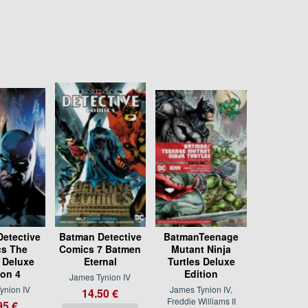
etective
Batman Detective
BatmanTeenage
s The
Comics 7 Batmen
Mutant Ninja
 Deluxe
Eternal
Turtles Deluxe
ion 4
Edition
James Tynion IV
ynion IV
James Tynion IV,
14.50 €
Freddie Williams II
95 €