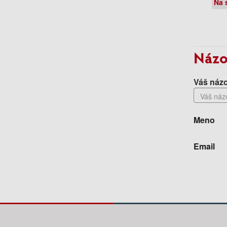
Na 
Názo
Váš názo
Meno
Email