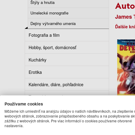
Auto
Štýly a hnutia
Umelecké monografie
James T
Dejiny výtvarného umenia
Ďalšie kn
Fotografia a film
Hobby, šport, domácnosť
Kuchárky
Erotika
Kalendáre, diáre, pohľadnice
Turistickí sprievodcovia
Používame cookies
Batman 
Comi
Môžeme ich umiestniť na analýzu údajov o našich návštevníkoch, na zlepšenie 
Rebir
webových stránok, zobrazovanie prispôsobeného obsahu a na poskytovanie sk
Editi
zážitku z webových stránok. Pre viac informácií o cookies používame otvorené
nastavenia.
James Tyni
Fer