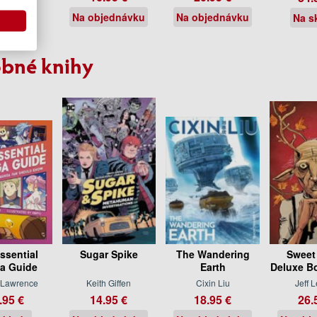
.50 €
Na objednávku
Na objednávku
Na s
sklade
bné knihy
ssential
Sugar Spike
The Wandering
Sweet
a Guide
Earth
Deluxe B
 Lawrence
Keith Giffen
Cixin Liu
Jeff 
.95 €
14.95 €
18.95 €
26.