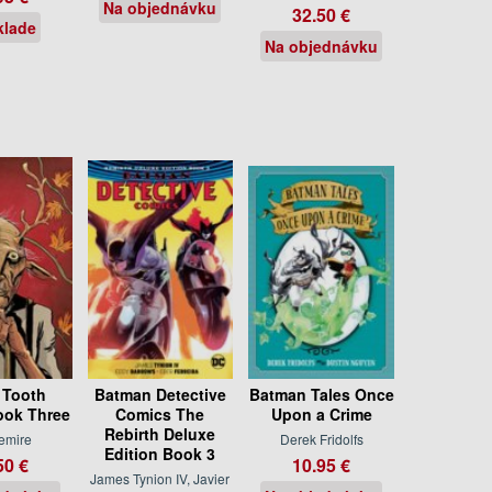
Na objednávku
32.50 €
klade
Na objednávku
 Tooth
Batman Detective
Batman Tales Once
ook Three
Comics The
Upon a Crime
Rebirth Deluxe
Lemire
Derek Fridolfs
Edition Book 3
50 €
10.95 €
James Tynion IV, Javier