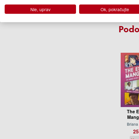
29
Nie, uprav
Ok, pokračujte
Na 
Podo
The E
Mang
Briana
25