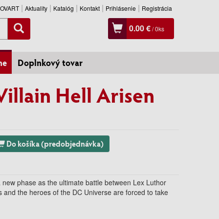
SLOVART
Aktuality
Katalóg
Kontakt
Prihlásenie
Registrácia
0.00 €
/
0
ks
ne
Doplnkový tovar
Villain Hell Arisen
Do košíka (predobjednávka)
 a new phase as the ultimate battle between Lex Luthor
and the heroes of the DC Universe are forced to take