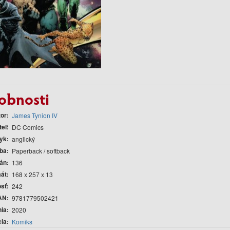
obnosti
tor
James Tynion IV
teľ
DC Comics
yk
anglický
ba
Paperback / softback
rán
136
át
168 x 257 x 13
sť
242
AN
9781779502421
nia
2020
cia
Komiks