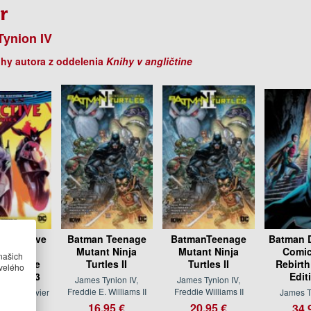
r
ynion IV
ihy autora z oddelenia
Knihy v angličtine
Detective
Batman Teenage
BatmanTeenage
Batman D
cs The
Mutant Ninja
Mutant Ninja
Comic
našich
th Deluxe
Turtles II
Turtles II
Rebirth
velého
on Book 3
Edit
James Tynion IV,
James Tynion IV,
Freddie E. Williams II
Freddie Williams II
on IV, Javier
James T
nandez
16.95 €
20.95 €
34.