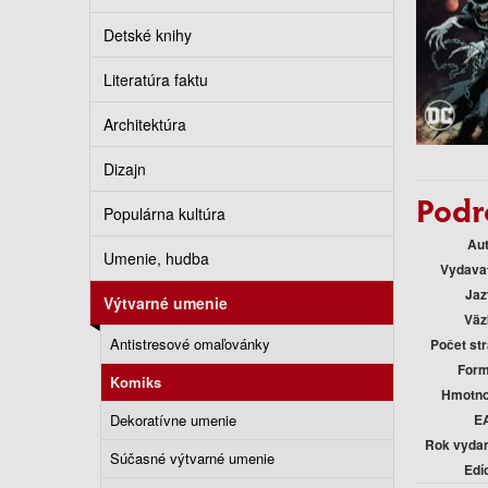
Detské knihy
Literatúra faktu
Architektúra
Dizajn
Podr
Populárna kultúra
Au
Umenie, hudba
Vydava
Jaz
Výtvarné umenie
Väz
Antistresové omaľovánky
Počet st
Form
Komiks
Hmotno
E
Dekoratívne umenie
Rok vyda
Súčasné výtvarné umenie
Edí