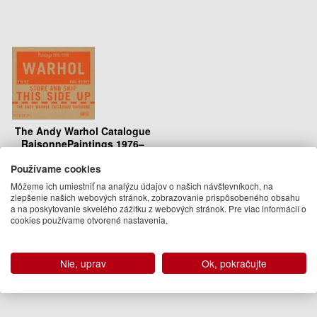
The Andy Warhol Catalogue
RaisonnePaintings 1976–
1978, V 5
Používame cookies
Sally King-Nero, Andy Warhol
Foundation
Môžeme ich umiestniť na analýzu údajov o našich návštevníkoch, na
zlepšenie našich webových stránok, zobrazovanie prispôsobeného obsahu
625.00 €
a na poskytovanie skvelého zážitku z webových stránok. Pre viac informácií o
cookies používame otvorené nastavenia.
Na objednávku
Podobné knihy
Nie, uprav
Ok, pokračujte