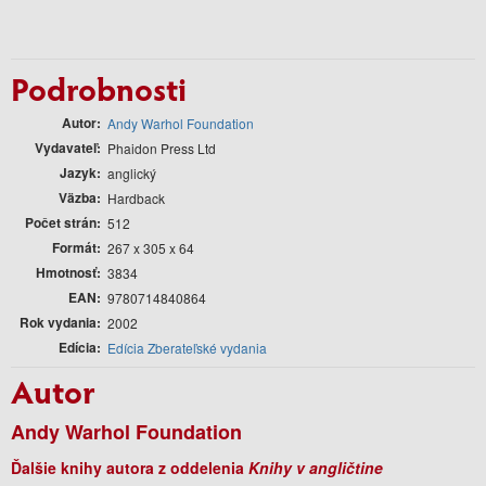
Podrobnosti
Autor
Andy Warhol Foundation
Vydavateľ
Phaidon Press Ltd
Jazyk
anglický
Väzba
Hardback
Počet strán
512
Formát
267 x 305 x 64
Hmotnosť
3834
EAN
9780714840864
Rok vydania
2002
Edícia
Edícia Zberateľské vydania
Autor
Andy Warhol Foundation
Ďalšie knihy autora z oddelenia
Knihy v angličtine