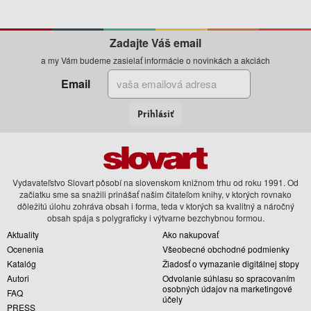
Zadajte Váš email
a my Vám budeme zasielať informácie o novinkách a akciách
Email
Prihlásiť
Vydavateľstvo Slovart pôsobí na slovenskom knižnom trhu od roku 1991. Od
začiatku sme sa snažili prinášať našim čitateľom knihy, v ktorých rovnako
dôležitú úlohu zohráva obsah i forma, teda v ktorých sa kvalitný a náročný
obsah spája s polygraficky i výtvarne bezchybnou formou.
Aktuality
Ako nakupovať
Ocenenia
Všeobecné obchodné podmienky
Katalóg
Žiadosť o vymazanie digitálnej stopy
Autori
Odvolanie súhlasu so spracovaním
osobných údajov na marketingové
FAQ
účely
PRESS