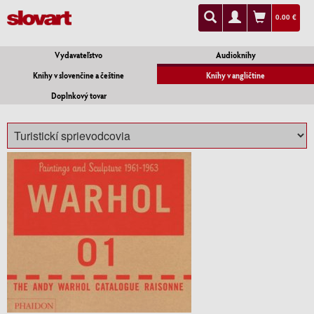
0.00 €
Vydavateľstvo
Audioknihy
Knihy v slovenčine a češtine
Knihy v angličtine
Doplnkový tovar