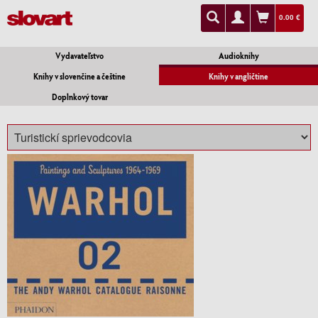
0.00 €
Vydavateľstvo
Audioknihy
Knihy v slovenčine a češtine
Knihy v angličtine
Doplnkový tovar