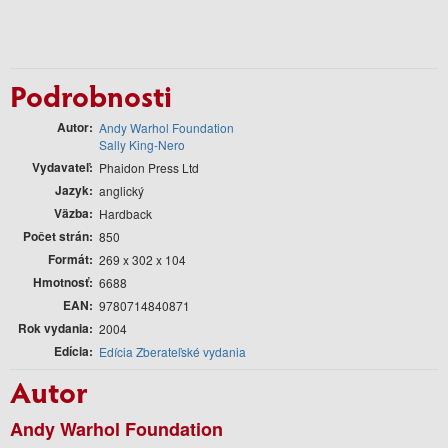
Podrobnosti
Autor
Andy Warhol Foundation
Sally King-Nero
Vydavateľ
Phaidon Press Ltd
Jazyk
anglický
Väzba
Hardback
Počet strán
850
Formát
269 x 302 x 104
Hmotnosť
6688
EAN
9780714840871
Rok vydania
2004
Edícia
Edícia Zberateľské vydania
Autor
Andy Warhol Foundation