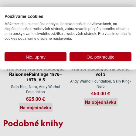
Používame cookies
Môžeme ich umiestniť na analýzu údajov o našich návštevníkoch, na
zlepšenie našich webových stránok, zobrazovanie prispôsobeného obsahu
a na poskytovanie skvelého zážitku z webových stránok. Pre viac informácií o
cookies používame otvorené nastavenia.
Nie, uprav
Ok, pokračujte
The Andy Warhol Catalogue
Warhol Catalogue Raisonne
RaisonnePaintings 1976–
vol 3
1978, V 5
Andy Warhol Foundation, Sally King-
Nero
Sally King-Nero, Andy Warhol
Foundation
450.00 €
625.00 €
Na objednávku
Na objednávku
Podobné knihy