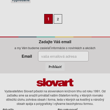
1
2
Nasledujúca
strana
Zadajte Váš email
a my Vám budeme zasielať informácie o novinkách a akciách
Email
Prihlásiť
Vydavateľstvo Slovart pôsobí na slovenskom knižnom trhu od roku 1991. Od
začiatku sme sa snažili prinášať našim čitateľom knihy, v ktorých rovnako
dôležitú úlohu zohráva obsah i forma, teda v ktorých sa kvalitný a náročný
obsah spája s polygraficky i výtvarne bezchybnou formou.
Aktuality
Ako nakupovať