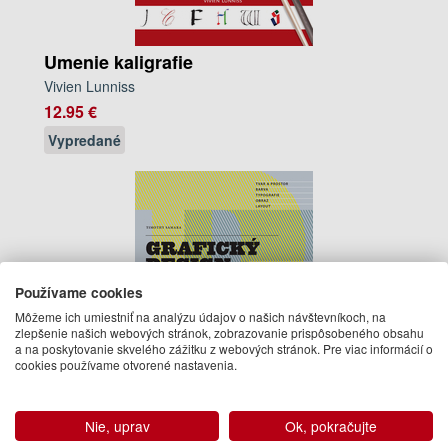
Umenie kaligrafie
Vivien Lunniss
12.95 €
Vypredané
Používame cookies
Môžeme ich umiestniť na analýzu údajov o našich návštevníkoch, na
zlepšenie našich webových stránok, zobrazovanie prispôsobeného obsahu
a na poskytovanie skvelého zážitku z webových stránok. Pre viac informácií o
cookies používame otvorené nastavenia.
Grafický design
Nie, uprav
Ok, pokračujte
Timothy Samara