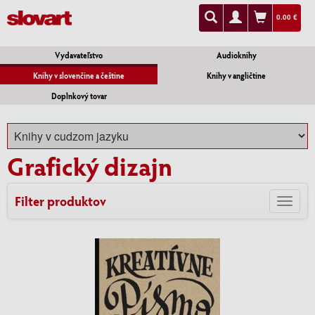
0.00 €
Vydavateľstvo
Audioknihy
Knihy v slovenčine a češtine
Knihy v angličtine
Doplnkový tovar
Grafický dizajn
Filter produktov
Toggl
navig