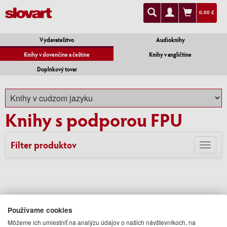
0.00 €
Vydavateľstvo
Audioknihy
Knihy v slovenčine a češtine
Knihy v angličtine
Doplnkový tovar
Knihy s podporou FPU
Filter produktov
Toggl
navig
Zadajte Váš email
Používame cookies
Môžeme ich umiestniť na analýzu údajov o našich návštevníkoch, na
a my Vám budeme zasielať informácie o novinkách a akciách