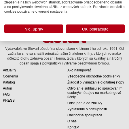
zlepšenie našich webových stránok, zobrazovanie prispôsobeného obsahu
Email
a na poskytovanie skvelého zážitku z webových stránok. Pre viac informácií o
cookies používame otvorené nastavenia.
Prihlásiť
Nie, uprav
Ok, pokračujte
Vydavateľstvo Slovart pôsobí na slovenskom knižnom trhu od roku 1991. Od
začiatku sme sa snažili prinášať našim čitateľom knihy, v ktorých rovnako
dôležitú úlohu zohráva obsah i forma, teda v ktorých sa kvalitný a náročný
obsah spája s polygraficky i výtvarne bezchybnou formou.
Aktuality
Ako nakupovať
Ocenenia
Všeobecné obchodné podmienky
Katalóg
Žiadosť o vymazanie digitálnej stopy
Autori
Odvolanie súhlasu so spracovaním
osobných údajov na marketingové
FAQ
účely
PRESS
Odstúpenie od zmluvy
Vyhlásenie o prístupnosti
Obchodná spolupráca
O nás
Kontakt