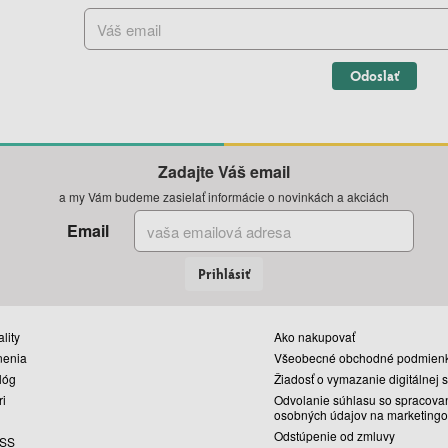
Odoslať
Zadajte Váš email
a my Vám budeme zasielať informácie o novinkách a akciách
Email
Prihlásiť
lity
Ako nakupovať
nenia
Všeobecné obchodné podmien
lóg
Žiadosť o vymazanie digitálnej 
ri
Odvolanie súhlasu so spracova
osobných údajov na marketingo
Odstúpenie od zmluvy
SS