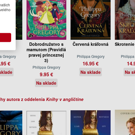
našich
velého
i riek
Dobrodružstvo s
Červená kráľovná
Skrotenie
mamutom (Pravidlá
pravej princeznej
pa Gregory
Philippa Gregory
Philippa
3)
.95 €
16.95 €
14.
Philippa Gregory
sklade
Na sklade
Na s
9.95 €
Na sklade
ihy autora z oddelenia
Knihy v angličtine