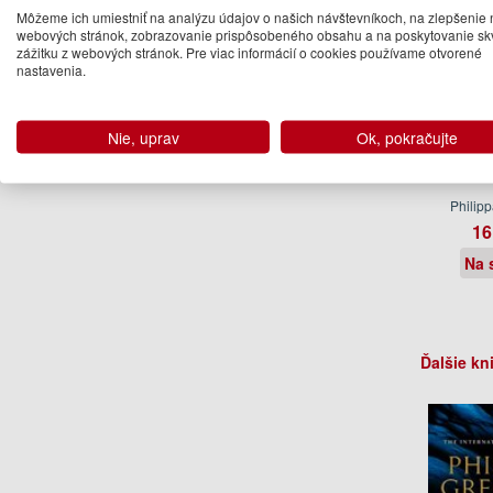
Môžeme ich umiestniť na analýzu údajov o našich návštevníkoch, na zlepšenie 
webových stránok, zobrazovanie prispôsobeného obsahu a na poskytovanie sk
zážitku z webových stránok. Pre viac informácií o cookies používame otvorené
nastavenia.
Nie, uprav
Ok, pokračujte
Pan
Philip
16
Na 
Ďalšie kn