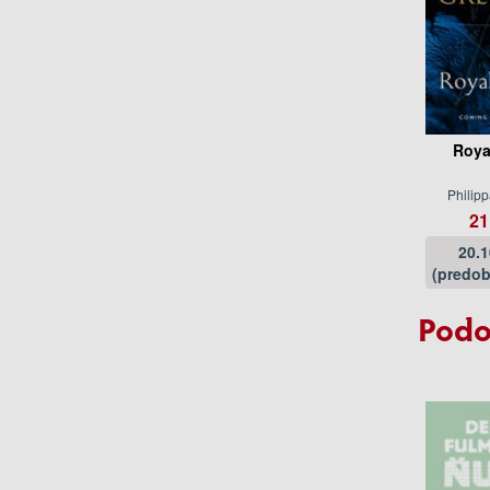
Roya
Philip
21
20.
(predob
Podo