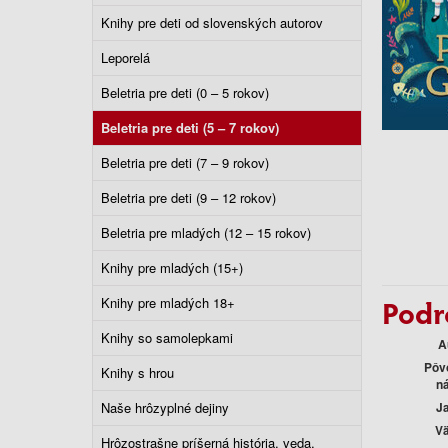
Knihy pre deti od slovenských autorov
Leporelá
Beletria pre deti (0 – 5 rokov)
Beletria pre deti (5 – 7 rokov)
Beletria pre deti (7 – 9 rokov)
Beletria pre deti (9 – 12 rokov)
Beletria pre mladých (12 – 15 rokov)
Knihy pre mladých (15+)
Podr
Knihy pre mladých 18+
Knihy so samolepkami
A
Pôv
Knihy s hrou
n
Naše hrôzyplné dejiny
J
V
Hrôzostrašne príšerná história, veda,