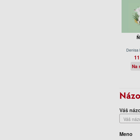
Ň
Denisa
11
Na 
Názo
Váš názo
Meno