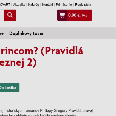
SLOVART
Aktuality
Katalóg
Kontakt
Prihlásenie
Registrácia
0.00 €
/
0
ks
ne
Doplnkový tovar
princom? (Pravidlá
eznej 2)
Do košíka
nej historických románov Philippy Gregory Pravidlá pravej
aujme bez ohľadu na vek každé správne dievča.