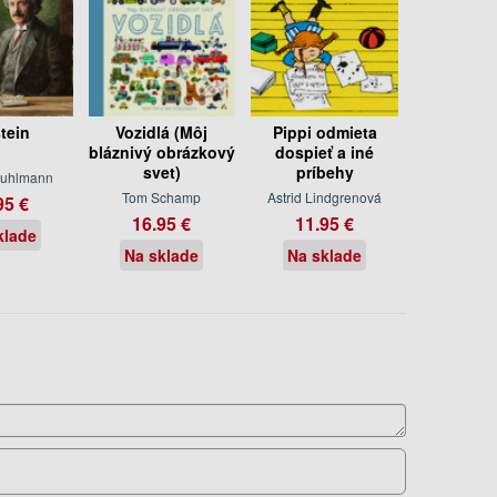
tein
Vozidlá (Môj
Pippi odmieta
bláznivý obrázkový
dospieť a iné
svet)
príbehy
Kuhlmann
Tom Schamp
Astrid Lindgrenová
95 €
16.95 €
11.95 €
klade
Na sklade
Na sklade