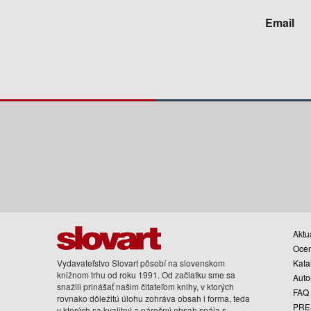
Email
Aktua
Oce
Vydavateľstvo Slovart pôsobí na slovenskom
Kata
knižnom trhu od roku 1991. Od začiatku sme sa
Auto
snažili prinášať našim čitateľom knihy, v ktorých
FAQ
rovnako dôležitú úlohu zohráva obsah i forma, teda
PRE
v ktorých sa kvalitný a náročný obsah spája s