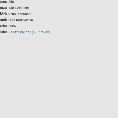
trán
256
rmát
130 x 200 mm
EAN
9788056658468
ateľ
Oľga Kralovičová
ania
2024
ícia
Beletria pre deti (5 – 7 rokov)