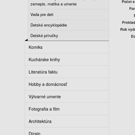
Počet s
zemepis, matika a umenie
Fo
Veda pre deti
Preklad
Detské encyklopédie
Rok vyd
Detské príručky
Ed
Komiks
Kuchárske knihy
Literatúra faktu
Hobby a domácnosť
Výtvarné umenie
Fotografia a film
Architektúra
Dizajn