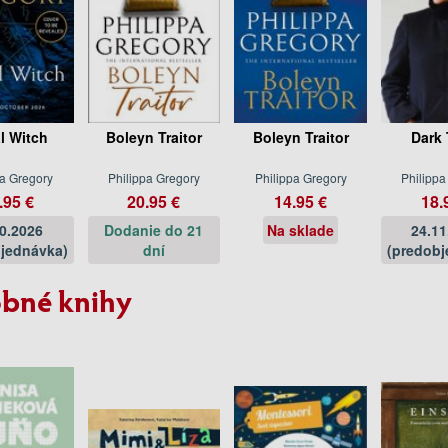
l Witch
Boleyn Traitor
Boleyn Traitor
Dark 
pa Gregory
Philippa Gregory
Philippa Gregory
Philippa
.95 €
20.95 €
14.95 €
18.
10.2026
Dodanie do 21
Na sklade
24.11
jednávka)
dní
(predobj
bné knihy