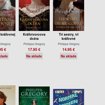
 kráľovnej
Kráľotvorcova
Tri sestry, tri
dcéra
kráľovné
 Gregory
Philippa Gregory
Philippa Gregory
95 €
17.95 €
14.95 €
klade
Na sklade
Na sklade