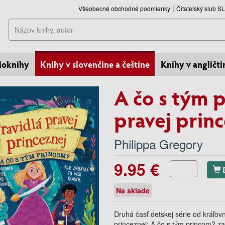
Všeobecné obchodné podmienky
Čitateľský klub 
Hľadať
ioknihy
Knihy v slovenčine a češtine
Knihy v angličti
A čo s tým 
pravej princ
Philippa Gregory
9.95 €
Na sklade
Druhá časť detskej série od kráľov
princeznej: A čo s tým princom? z