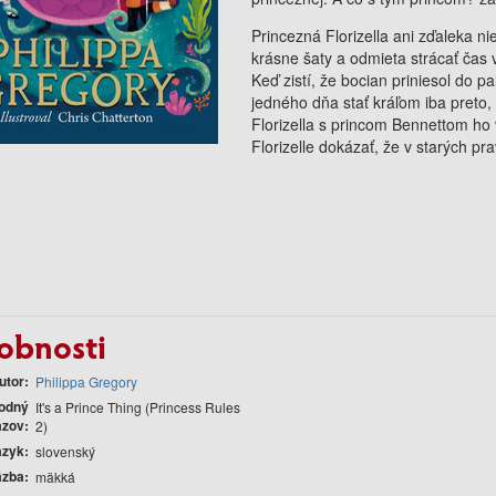
Princezná Florizella ani zďaleka n
krásne šaty a odmieta strácať čas 
Keď zistí, že bocian priniesol do p
jedného dňa stať kráľom iba preto, 
Florizella s princom Bennettom ho 
Florizelle dokázať, že v starých pr
obnosti
utor
Philippa Gregory
odný
It's a Prince Thing (Princess Rules
ázov
2)
azyk
slovenský
äzba
mäkká