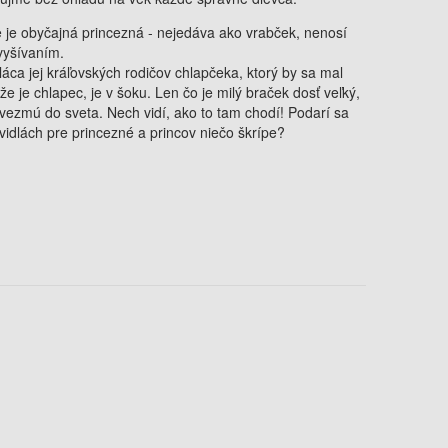
ie je obyčajná princezná - nejedáva ako vrabček, nenosí
vyšívaním.
aláca jej kráľovských rodičov chlapčeka, ktorý by sa mal
že je chlapec, je v šoku. Len čo je milý braček dosť veľký,
vezmú do sveta. Nech vidí, ako to tam chodí! Podarí sa
avidlách pre princezné a princov niečo škrípe?