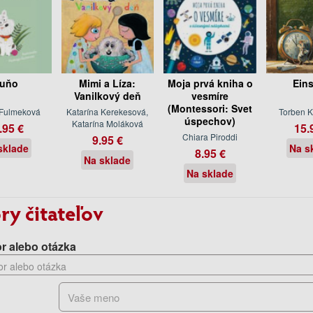
uňo
Mimi a Líza:
Moja prvá kniha o
Eins
Vanilkový deň
vesmíre
(Montessori: Svet
 Fulmeková
Katarína Kerekesová,
Torben 
úspechov)
Katarína Moláková
.95 €
15.
Chiara Piroddi
9.95 €
sklade
Na s
8.95 €
Na sklade
Na sklade
ry čitateľov
r alebo otázka