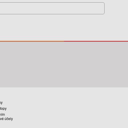
ky
stopy
ním
vé účely