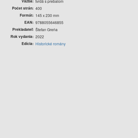
Väzba
tvrdá s prebalom
Počet strán
400
Formát
145 x 230 mm
EAN
9788055646855
Prekladateľ
Štefan Greňa
Rok vydania
2022
Edícia
Historické romány