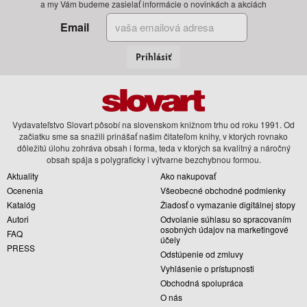
a my Vám budeme zasielať informácie o novinkách a akciách
Email
Prihlásiť
Vydavateľstvo Slovart pôsobí na slovenskom knižnom trhu od roku 1991. Od
začiatku sme sa snažili prinášať našim čitateľom knihy, v ktorých rovnako
dôležitú úlohu zohráva obsah i forma, teda v ktorých sa kvalitný a náročný
obsah spája s polygraficky i výtvarne bezchybnou formou.
Aktuality
Ako nakupovať
Ocenenia
Všeobecné obchodné podmienky
Katalóg
Žiadosť o vymazanie digitálnej stopy
Autori
Odvolanie súhlasu so spracovaním
osobných údajov na marketingové
FAQ
účely
PRESS
Odstúpenie od zmluvy
Vyhlásenie o prístupnosti
Obchodná spolupráca
O nás