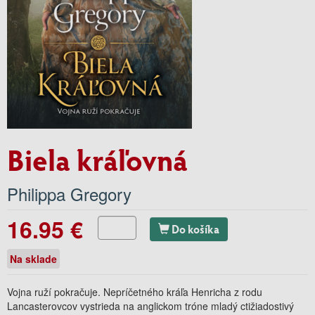
Biela kráľovná
Philippa Gregory
16.95 €
Do košíka
Na sklade
Vojna ruží pokračuje. Nepríčetného kráľa Henricha z rodu
Lancasterovcov vystrieda na anglickom tróne mladý ctižiadostivý