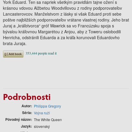
York Eduard. Ten sa napriek všetkým pravidlám tajne ožení s
krásnou vdovou Alžbetou Woodvillovou z rodiny podporovateľov
Lancasterovcov. Manželstvom z lásky si však Eduard proti sebe
poštve najbližších podporovateľov vrátane vlastnej rodiny. Jeho brat
Juraj a „kráľotvorca“ gróf Wawrick sa vo Francúzsku spoja s
bývalou kráľovnou Margarétou z Anjou, aby z Toweru oslobodili
Henricha, odstránili Eduarda a za kráľa korunovali Eduardovho
brata Juraja.
Podrobnosti
Autor
Philippa Gregory
Séria
Vojna ruží
Pôvodný názov
The White Queen
Jazyk
slovenský