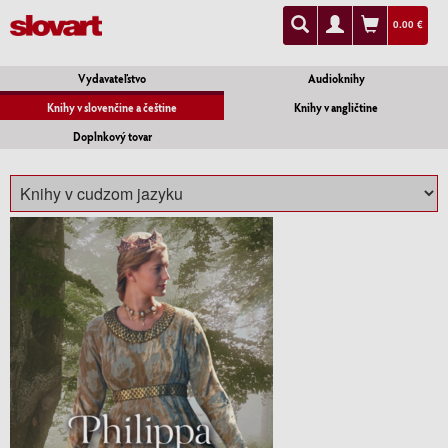
0.00 €
Vydavateľstvo
Audioknihy
Knihy v slovenčine a češtine
Knihy v angličtine
Doplnkový tovar