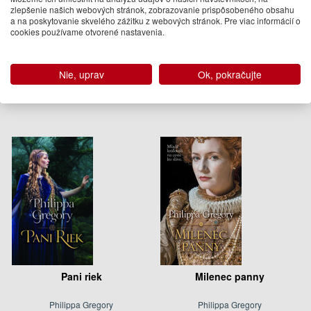
zlepšenie našich webových stránok, zobrazovanie prispôsobeného obsahu
Tri sestry, tri kráľovné
Biela princezná
a na poskytovanie skvelého zážitku z webových stránok. Pre viac informácií o
cookies používame otvorené nastavenia.
Philippa Gregory
Philippa Gregory
14.95 €
19.95 €
Nie, uprav
Ok, pokračujte
Na sklade
Na sklade
Pani riek
Milenec panny
Philippa Gregory
Philippa Gregory