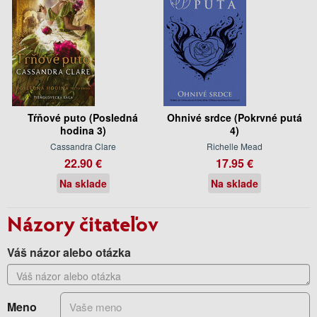
Tŕňové puto (Posledná
Ohnivé srdce (Pokrvné putá
hodina 3)
4)
Cassandra Clare
Richelle Mead
22.90 €
17.95 €
Na sklade
Na sklade
Názory čitateľov
Váš názor alebo otázka
Meno