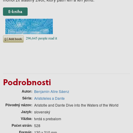
E-kniha
Podrobnosti
Autor
Benjamin Alire Sáenz
Séria
Aristoteles a Dante
Pôvodný názov
Aristotle and Dante Dive into the Waters of the World
Jazyk
slovenský
Väzba
tvrdá s prebalom
Počet strán
528
Formát
130 x 210 mm