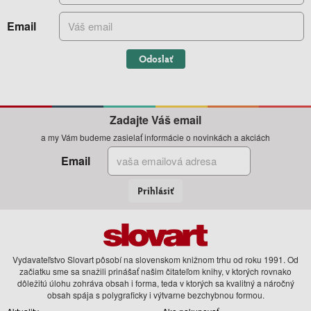
Email
Odoslať
Zadajte Váš email
a my Vám budeme zasielať informácie o novinkách a akciách
Email
Prihlásiť
Vydavateľstvo Slovart pôsobí na slovenskom knižnom trhu od roku 1991. Od
začiatku sme sa snažili prinášať našim čitateľom knihy, v ktorých rovnako
dôležitú úlohu zohráva obsah i forma, teda v ktorých sa kvalitný a náročný
obsah spája s polygraficky i výtvarne bezchybnou formou.