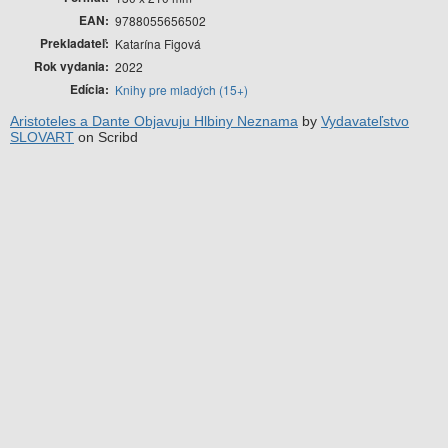
EAN
9788055656502
Prekladateľ
Katarína Figová
Rok vydania
2022
Edícia
Knihy pre mladých (15+)
Aristoteles a Dante Objavuju Hlbiny Neznama
by
Vydavateľstvo
SLOVART
on Scribd