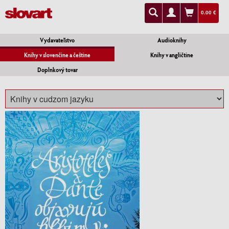
0.00 €
Vydavateľstvo
Audioknihy
Knihy v slovenčine a češtine
Knihy v angličtine
Doplnkový tovar