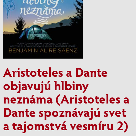
Aristoteles a Dante
objavujú hlbiny
neznáma (Aristoteles a
Dante spoznávajú svet
a tajomstvá vesmíru 2)