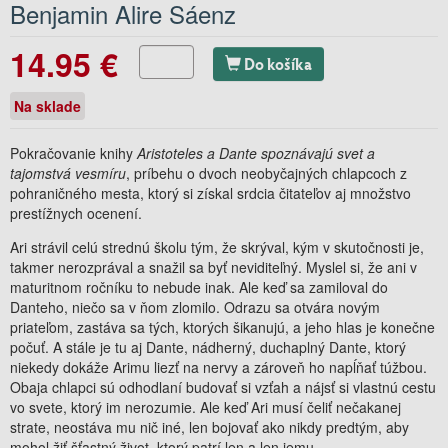
Benjamin Alire Sáenz
14.95 €
Do košíka
Na sklade
Pokračovanie knihy
Aristoteles a Dante spoznávajú svet a
tajomstvá vesmíru
, príbehu o dvoch neobyčajných chlapcoch z
pohraničného mesta, ktorý si získal srdcia čitateľov aj množstvo
prestížnych ocenení.
Ari strávil celú strednú školu tým, že skrýval, kým v skutočnosti je,
takmer nerozprával a snažil sa byť neviditeľný. Myslel si, že ani v
maturitnom ročníku to nebude inak. Ale keď sa zamiloval do
Danteho, niečo sa v ňom zlomilo. Odrazu sa otvára novým
priateľom, zastáva sa tých, ktorých šikanujú, a jeho hlas je konečne
počuť. A stále je tu aj Dante, nádherný, duchaplný Dante, ktorý
niekedy dokáže Arimu liezť na nervy a zároveň ho napĺňať túžbou.
Obaja chlapci sú odhodlaní budovať si vzťah a nájsť si vlastnú cestu
vo svete, ktorý im nerozumie. Ale keď Ari musí čeliť nečakanej
strate, neostáva mu nič iné, len bojovať ako nikdy predtým, aby
mohol žiť šťastný život, ktorý patrí len a len jemu.