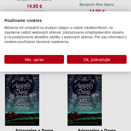
Benjamin Alire Sáenz
14.95 €
14.95 €
Na sklade
Na sklade
Používame cookies
Môžeme ich umiestniť na analýzu údajov o našich návštevníkoch, na
Autor
zlepšenie našich webových stránok, zobrazovanie prispôsobeného obsahu
a na poskytovanie skvelého zážitku z webových stránok. Pre viac informácií o
cookies používame otvorené nastavenia.
Benjamin Alire Sáenz
Ďalšie knihy autora z oddelenia
Knihy v slovenčine a češtine
Nie, uprav
Ok, pokračujte
Aristoteles a Dante
Aristoteles a Dante