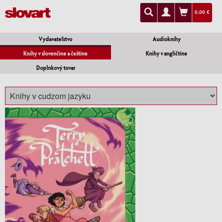
0.00 €
Vydavateľstvo
Audioknihy
Knihy v slovenčine a češtine
Knihy v angličtine
Doplnkový tovar