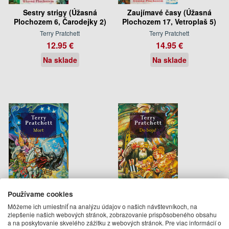
Sestry strigy (Úžasná
Zaujímavé časy (Úžasná
Plochozem 6, Čarodejky 2)
Plochozem 17, Vetroplaš 5)
Terry Pratchett
Terry Pratchett
12.95 €
14.95 €
Na sklade
Na sklade
Používame cookies
Mort (Úžasná Plochozem 4,
Do boja! (Úžasná Plochozem
Môžeme ich umiestniť na analýzu údajov o našich návštevníkoch, na
Smrť 1)
21, Mestská stráž 4)
zlepšenie našich webových stránok, zobrazovanie prispôsobeného obsahu
a na poskytovanie skvelého zážitku z webových stránok. Pre viac informácií o
Terry Pratchett
Terry Pratchett