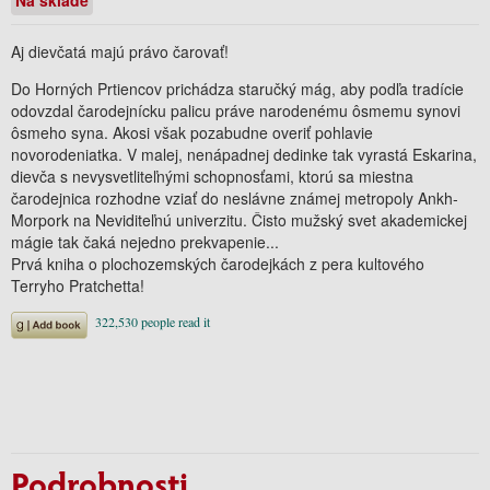
Aj dievčatá majú právo čarovať!
Do Horných Prtiencov prichádza staručký mág, aby podľa tradície
odovzdal čarodejnícku palicu práve narodenému ôsmemu synovi
ôsmeho syna. Akosi však pozabudne overiť pohlavie
novorodeniatka. V malej, nenápadnej dedinke tak vyrastá Eskarina,
dievča s nevysvetliteľnými schopnosťami, ktorú sa miestna
čarodejnica rozhodne vziať do neslávne známej metropoly Ankh-
Morpork na Neviditeľnú univerzitu. Čisto mužský svet akademickej
mágie tak čaká nejedno prekvapenie...
Prvá kniha o plochozemských čarodejkách z pera kultového
Terryho Pratchetta!
Podrobnosti