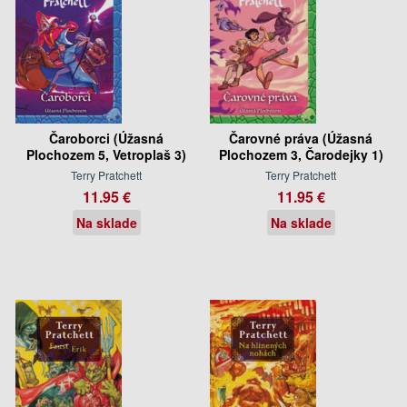
Čaroborci (Úžasná
Čarovné práva (Úžasná
Plochozem 5, Vetroplaš 3)
Plochozem 3, Čarodejky 1)
Terry Pratchett
Terry Pratchett
11.95 €
11.95 €
Na sklade
Na sklade