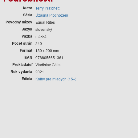
Autor
Terry Pratchett
Séria
Úžasná Plochozem
Pôvodný názov
Equal Rites
Jazyk
slovenský
Väzba
mäkká
Počet strán
240
Formát
130 x 200 mm
EAN
9788055651361
Prekladateľ
Vladislav Gális
Rok vydania
2021
Edícia
Knihy pre mladých (15+)