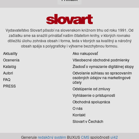
Vydavateľstvo Slovart pôsobí na slovenskom knižnom trhu od roku 1991. Od
začiatku sme sa snažili prinášať našim čitateľom knihy, v ktorých rovnako
dôležitú úlohu zohráva obsah i forma, teda v ktorých sa kvalitný a náročný
obsah spája s polygraficky i výtvarne bezchybnou formou.
Aktuality
Ako nakupovať
Ocenenia
Všeobecné obchodné podmienky
Katalóg
Žiadosť o vymazanie digitálnej stopy
Autori
Odvolanie súhlasu so spracovaním
osobných údajov na marketingové
FAQ
účely
PRESS
Odstúpenie od zmluvy
Vyhlásenie o prístupnosti
Obchodná spolupráca
O nás
Kontakt
Slovart v Čechách
Generuje
redakčný systém
BUXUS
CMS
spoločnosti
ui42