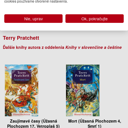
cookies používame otvorené nastavenia.
14.95 €
16.95 €
Na sklade
Na sklade
Nie, uprav
Ok, pokračujte
Autor
Terry Pratchett
Ďalšie knihy autora z oddelenia
Knihy v slovenčine a češtine
Zaujímavé časy (Úžasná
Mort (Úžasná Plochozem 4,
Plochozem 17, Vetroplaš 5)
Smrť 1)