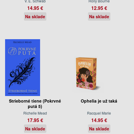
V. E. Schwab
Holly Bourne
14.95 €
12.95 €
Na sklade
Na sklade
Strieborné tiene (Pokrvné
Ophelia je už taká
putá 5)
Richelle Mead
Racquel Marie
17.95 €
14.95 €
Na sklade
Na sklade