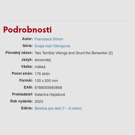
Podrobnosti
Autor
Francesca Simon
Séria
Dvaja malí Vikingovia
Pôvodný názov
Two Terrible Vikings and Grunt the Berserker (2)
Jazyk
slovenský
Väzba
mäkká
Počet strán
176 strán
Formát
130 x 200 mm
EAN
9788055660868
Prekladateľ
Katarína Hajašová
Rok vydania
2023
Edícia
Beletria pre deti (7 – 9 rokov)