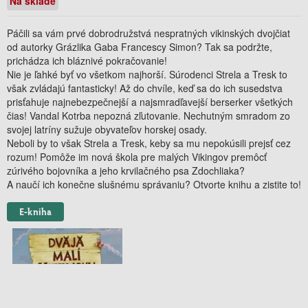
Na sklade
Páčili sa vám prvé dobrodružstvá nespratných vikinských dvojčiat
od autorky Grázlika Gaba Francescy Simon? Tak sa podržte,
prichádza ich bláznivé pokračovanie!
Nie je ľahké byť vo všetkom najhorší. Súrodenci Strela a Tresk to
však zvládajú fantasticky! Až do chvíle, keď sa do ich susedstva
prisťahuje najnebezpečnejší a najsmradľavejší berserker všetkých
čias! Vandal Kotrba nepozná zľutovanie. Nechutným smradom zo
svojej latríny sužuje obyvateľov horskej osady.
Neboli by to však Strela a Tresk, keby sa mu nepokúsili prejsť cez
rozum! Pomôže im nová škola pre malých Vikingov premôcť
zúrivého bojovníka a jeho krvilačného psa Zdochliaka?
A naučí ich konečne slušnému správaniu? Otvorte knihu a zistite to!
E-kniha