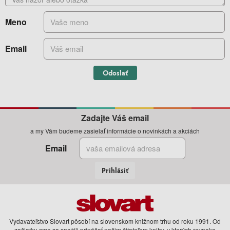
Meno
Email
Odoslať
Zadajte Váš email
a my Vám budeme zasielať informácie o novinkách a akciách
Email
Prihlásiť
Vydavateľstvo Slovart pôsobí na slovenskom knižnom trhu od roku 1991. Od
začiatku sme sa snažili prinášať našim čitateľom knihy, v ktorých rovnako