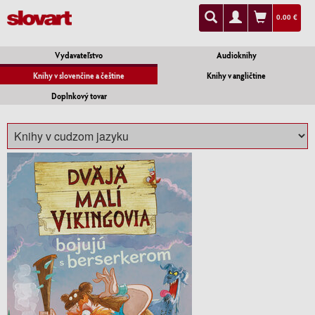
0.00 €
Vydavateľstvo
Audioknihy
Knihy v slovenčine a češtine
Knihy v angličtine
Doplnkový tovar