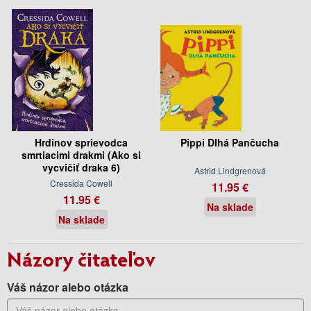
Hrdinov sprievodca
Pippi Dlhá Pančucha
smrtiacimi drakmi (Ako si
vycvičiť draka 6)
Astrid Lindgrenová
Cressida Cowell
11.95 €
11.95 €
Na sklade
Na sklade
Názory čitateľov
Váš názor alebo otázka