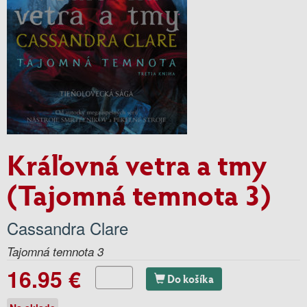
Kráľovná vetra a tmy
(Tajomná temnota 3)
Cassandra Clare
Tajomná temnota 3
16.95 €
Do košíka