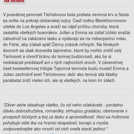
Na sklade
V posvätnej pevnosti Tieňolovcov bola preliata nevinná krv a Sesia
sa ocitla na pokraji občianskej vojny. Časť rodiny Blackthornovcov
utiekla do Los Angeles a snaží sa nájsť príčinu choroby, ktorá
zasiahla všetkých bosorákov. Julian a Emma sa zatiaľ zúfalo snažia
zabudnúť na zakázanú lásku a vydávajú sa na nebezpečnú misiu
do Férie, aby získali späť Čierny zväzok mŕtvych. Na férskych
dvoroch sa však dozvedia tajomstvo, ktoré by mohlo zničiť celý
Tieňosvet a otvoriť bránu do temnej budúcnosti, akú by si
nedokázali predstaviť ani v tých najhorších snoch. V záverečnej
časti bestsellerovej trilógie Tajomná temnota budú musieť Emma a
Julian zachrániť svet Tieňolovcov, skôr ako temná sila kliatby
parabatai zničí nielen ich, ale aj všetkých, na kom im záleží.
"
Záver série obsahuje všetko, čo od neho očakávate - poriadnu
dávku dobrodružstva, romantiky, strhujúcu gradáciu, obetovanie v
prospech blízkych a boj za lásku a spravodlivosť. Hoci sa hrdinovia
pohybujú ešte iba na hranici dospelosti, konajú a myslia
zodpovednejšie ako mnohí od nich oveľa starší jedinci."