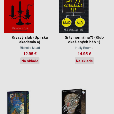
Krvavý sľub (Upírska
Si ty normálna?! (Klub
akadémia 4)
okašlaných báb 1)
Richelle Mead
Holly Bourne
12.95 €
14.95 €
Na sklade
Na sklade