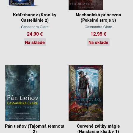
Kráľ trhanov (Kroniky
Mechanická princezná
Castellánie 2)
(Pekelné stroje 3)
Cassandra Clare
Cassandra Clare
24.90 €
12.95 €
Na sklade
Na sklade
Pán tieňov (Tajomná temnota
Červené zvitky mágie
2)
(Najstaršie kliatby 1)