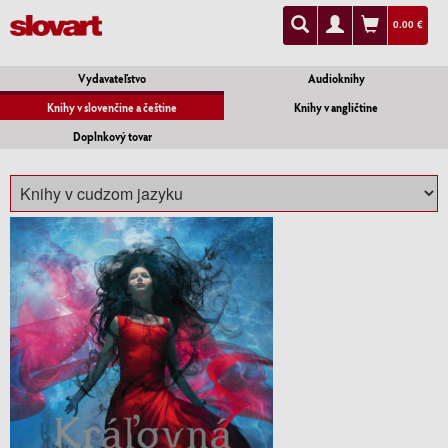
0.00 €
Vydavateľstvo
Audioknihy
Knihy v slovenčine a češtine
Knihy v angličtine
Doplnkový tovar