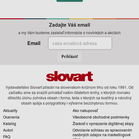
Zadajte Váš email
a my Vám budeme zasielať informácie o novinkách a akciách
Email
Prihlásiť
Vydavateľstvo Slovart pôsobí na slovenskom knižnom trhu od roku 1991. Od
začiatku sme sa snažili prinášať našim čitateľom knihy, v ktorých rovnako
dôležitú úlohu zohráva obsah i forma, teda v ktorých sa kvalitný a náročný
obsah spája s polygraficky i výtvarne bezchybnou formou.
Aktuality
Ako nakupovať
Ocenenia
Všeobecné obchodné podmienky
Katalóg
Žiadosť o vymazanie digitálnej stopy
Autori
Odvolanie súhlasu so spracovaním
osobných údajov na marketingové
FAQ