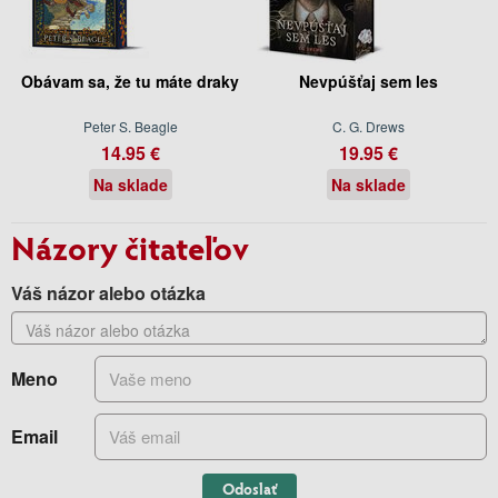
Obávam sa, že tu máte draky
Nevpúšťaj sem les
Peter S. Beagle
C. G. Drews
14.95 €
19.95 €
Na sklade
Na sklade
Názory čitateľov
Váš názor alebo otázka
Meno
Email
Odoslať