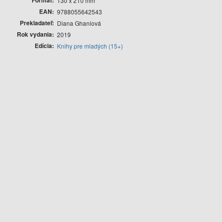
130 x 210 mm
EAN
9788055642543
Prekladateľ
Diana Ghaniová
Rok vydania
2019
Edícia
Knihy pre mladých (15+)