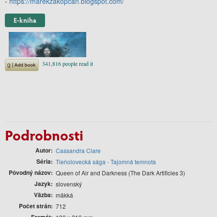
-
https://marekzakopcan.blogspot.com/
E-kniha
Podrobnosti
Autor
Cassandra Clare
Séria
Tieňolovecká sága - Tajomná temnota
Pôvodný názov
Queen of Air and Darkness (The Dark Artificies 3)
Jazyk
slovenský
Väzba
mäkká
Počet strán
712
Formát