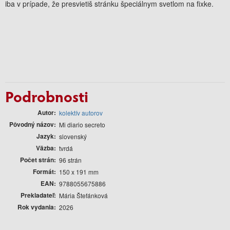
iba v prípade, že presvietiš stránku špeciálnym svetlom na fixke.
Podrobnosti
Autor
kolektív autorov
Pôvodný názov
Mi diario secreto
Jazyk
slovenský
Väzba
tvrdá
Počet strán
96 strán
Formát
150 x 191 mm
EAN
9788055675886
Prekladateľ
Mária Štefánková
Rok vydania
2026