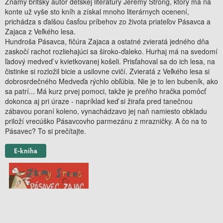
Známy britský autor detskej literatúry Jeremy Strong, ktorý má na
konte už vyše sto kníh a získal mnoho literárnych ocenení,
prichádza s ďalšou časťou príbehov zo života priateľov Pásavca a
Zajaca z Veľkého lesa.
Hundroša Pásavca, fičúra Zajaca a ostatné zvieratá jedného dňa
zaskočí rachot rozliehajúci sa široko-ďaleko. Hurhaj má na svedomí
ľadový medveď v kvietkovanej košeli. Prisťahoval sa do ich lesa, na
čistinke si rozložil bicie a usilovne cvičí. Zvieratá z Veľkého lesa si
dobrosrdečného Medveďa rýchlo obľúbia. Nie je to len bubeník, ako
sa patrí... Má kurz prvej pomoci, takže je preňho hračka pomôcť
dokonca aj pri úraze - napríklad keď si žirafa pred tanečnou
zábavou poraní koleno, vynachádzavo jej naň namiesto obkladu
priloží vrecúško Pásavcovho parmezánu z mrazničky. A čo na to
Pásavec? To si prečítajte.
E-kniha