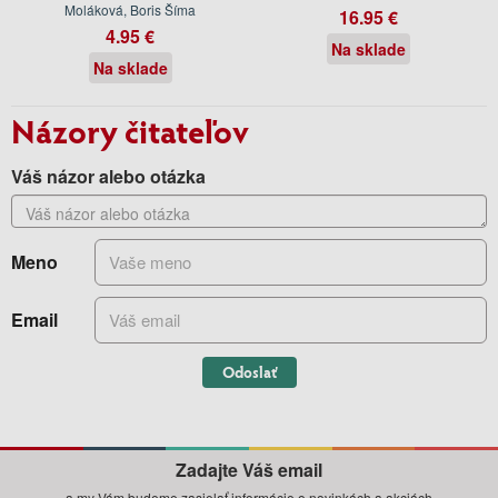
Moláková, Boris Šíma
16.95 €
4.95 €
Na sklade
Na sklade
Názory čitateľov
Váš názor alebo otázka
Meno
Email
Odoslať
Zadajte Váš email
a my Vám budeme zasielať informácie o novinkách a akciách