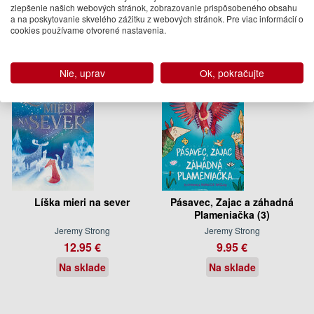
zlepšenie našich webových stránok, zobrazovanie prispôsobeného obsahu
a na poskytovanie skvelého zážitku z webových stránok. Pre viac informácií o
Ďalšie knihy autora z oddelenia
Knihy v slovenčine a češtine
cookies používame otvorené nastavenia.
Nie, uprav
Ok, pokračujte
Líška mieri na sever
Pásavec, Zajac a záhadná
Plameniačka (3)
Jeremy Strong
Jeremy Strong
12.95 €
9.95 €
Na sklade
Na sklade