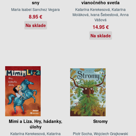
sny
vianočného svetla
Maria Isabel Sanchez Vegara
Katarína Kerekesová, Katarína
Moláková, Ivana Šebestová, Anna
8.95 €
Vášová
Na sklade
14.95 €
Na sklade
Mimi a Líza. Hry, hádanky,
Stromy
úlohy
Katarína Kerekesová, Katarína
Piotr Socha, Wojciech Grajkowski