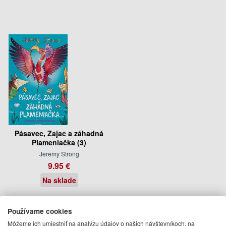
Pásavec, Zajac a záhadná
Plameniačka (3)
Jeremy Strong
9.95 €
Na sklade
Autor
Používame cookies
Jeremy Strong
Môžeme ich umiestniť na analýzu údajov o našich návštevníkoch, na