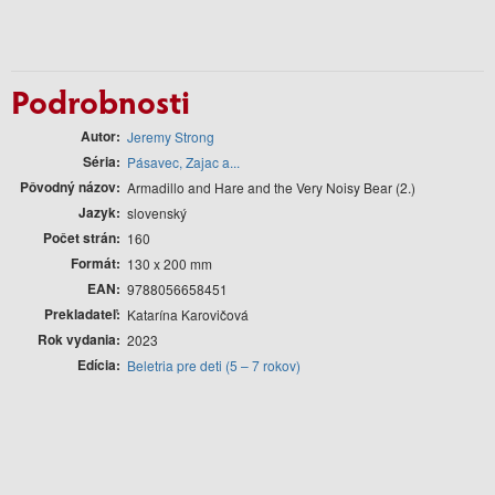
Podrobnosti
Autor
Jeremy Strong
Séria
Pásavec, Zajac a...
Pôvodný názov
Armadillo and Hare and the Very Noisy Bear (2.)
Jazyk
slovenský
Počet strán
160
Formát
130 x 200 mm
EAN
9788056658451
Prekladateľ
Katarína Karovičová
Rok vydania
2023
Edícia
Beletria pre deti (5 – 7 rokov)