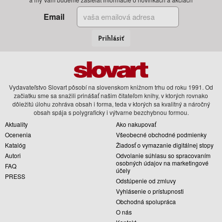
Email
Prihlásiť
Vydavateľstvo Slovart pôsobí na slovenskom knižnom trhu od roku 1991. Od
začiatku sme sa snažili prinášať našim čitateľom knihy, v ktorých rovnako
dôležitú úlohu zohráva obsah i forma, teda v ktorých sa kvalitný a náročný
obsah spája s polygraficky i výtvarne bezchybnou formou.
Aktuality
Ako nakupovať
Ocenenia
Všeobecné obchodné podmienky
Katalóg
Žiadosť o vymazanie digitálnej stopy
Autori
Odvolanie súhlasu so spracovaním
osobných údajov na marketingové
FAQ
účely
PRESS
Odstúpenie od zmluvy
Vyhlásenie o prístupnosti
Obchodná spolupráca
O nás