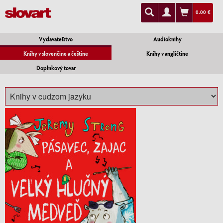
0.00 €
Vydavateľstvo
Audioknihy
Knihy v slovenčine a češtine
Knihy v angličtine
Doplnkový tovar