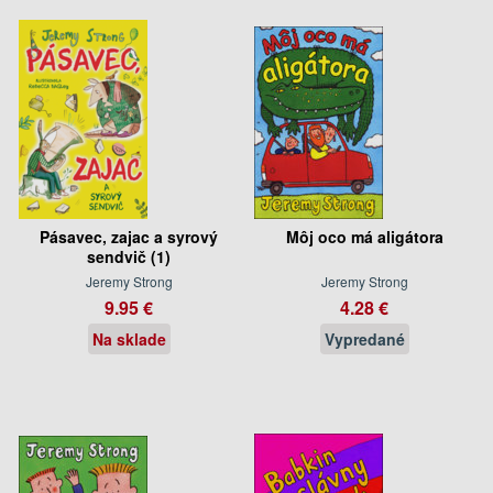
Pásavec, zajac a syrový
Môj oco má aligátora
sendvič (1)
Jeremy Strong
Jeremy Strong
9.95 €
4.28 €
Na sklade
Vypredané