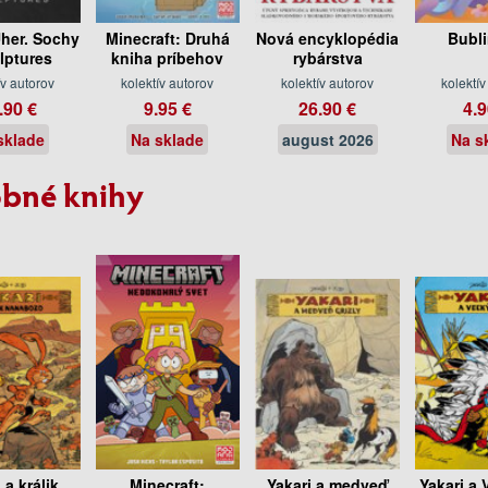
her. Sochy
Minecraft: Druhá
Nová encyklopédia
Bubli
ulptures
kniha príbehov
rybárstva
ív autorov
kolektív autorov
kolektív autorov
kolektív
.90 €
9.95 €
26.90 €
4.9
sklade
Na sklade
august 2026
Na s
bné knihy
 a králik
Minecraft:
Yakari a medveď
Yakari a 