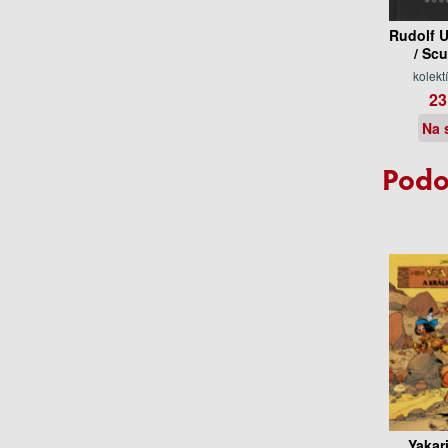
Rudolf U
/ Sc
kolekt
23
Na 
Podo
Yakari