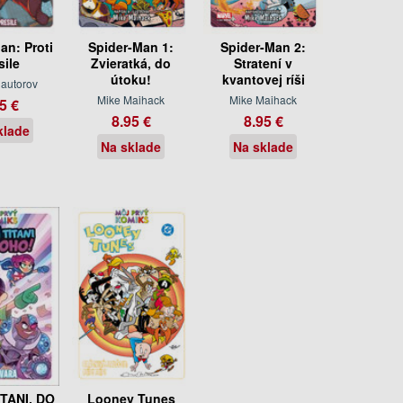
an: Proti
Spider-Man 1:
Spider-Man 2:
sile
Zvieratká, do
Stratení v
útoku!
kvantovej ríši
 autorov
Mike Maihack
Mike Maihack
5 €
8.95 €
8.95 €
klade
Na sklade
Na sklade
TANI, DO
Looney Tunes