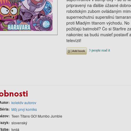
pripravený na ďalšie úžasné dobrod
robotickým zubom ovládaným mimo
supernechutnú supersilnú tamaran
proti Mladým titanom východu. No n
požičajú batmobil? Čo si Starfire z
nakoniec sa budú musieť postaviť a
televízii!
obnosti
Autor
kolektív autorov
Séria
Môj prvý komiks
názov
Teen Titans GO! Mumbo Jumble
Jazyk
slovenský
Väzba
tvrdá