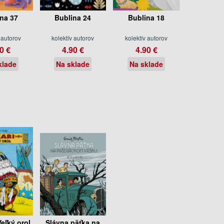
na 37
Bublina 24
Bublina 18
 autorov
kolektív autorov
kolektív autorov
0 €
4.90 €
4.90 €
klade
Na sklade
Na sklade
Veľký orol
Slávna päťka na