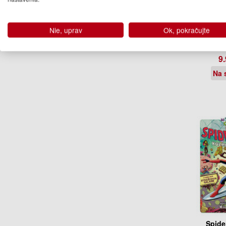
Strážco
Nie, uprav
Ok, pokračujte
kolekt
9.
Na 
Spide