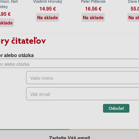
rison, Neil
Vladimír Hronský
Peter Pišťanek
Dave 
idley
14.95 €
16.56 €
55.
.95 €
Na sklade
Na sklade
Na s
sklade
ry čitateľov
r alebo otázka
Odoslať
Zadajte Váš email