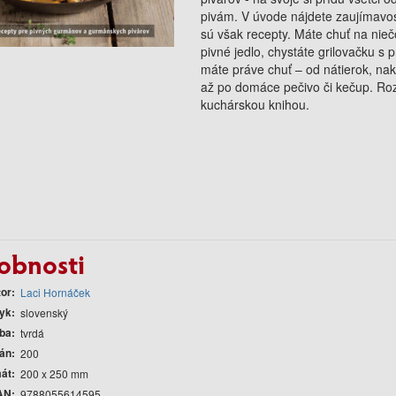
pivám. V úvode nájdete zaujímavost
sú však recepty. Máte chuť na nieč
pivné jedlo, chystáte grilovačku s p
máte práve chuť – od nátierok, na
až po domáce pečivo či kečup. Rozš
kuchárskou knihou.
obnosti
tor
Laci Hornáček
yk
slovenský
ba
tvrdá
rán
200
át
200 x 250 mm
AN
9788055614595