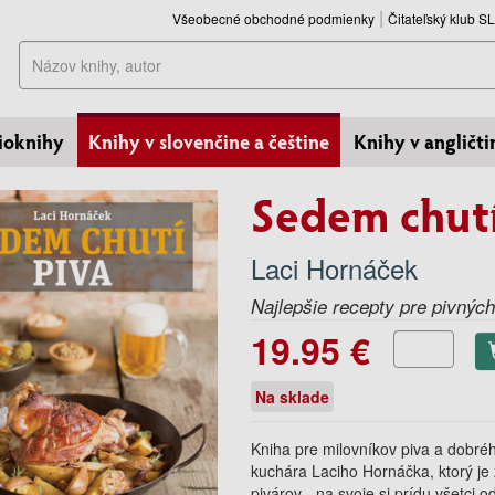
Všeobecné obchodné podmienky
Čitateľský klub 
Hľadať
ioknihy
Knihy v slovenčine a češtine
Knihy v angličti
Sedem chutí
Laci Hornáček
Najlepšie recepty pre pivný
19.95 €
Na sklade
Kniha pre milovníkov piva a dobré
kuchára Laciho Hornáčka, ktorý j
pivárov - na svoje si prídu všetci