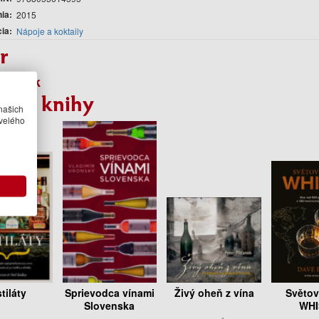
nia
2015
cia
Nápoje a koktaily
r
ornáček
bné knihy
našich
velého
tiláty
Sprievodca vínami
Živý oheň z vína
Světov
Slovenska
WHI