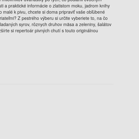
i a praktické informácie o zlatistom moku, jadrom knihy
o malé k pivu, chcete si doma pripraviť vaše obľúbené
riateľmi? Z pestrého výberu si určite vyberiete to, na čo
kladaných syrov, rôznych druhov mäsa a zeleniny, šalátov
írte si repertoár pivných chutí s touto originálnou