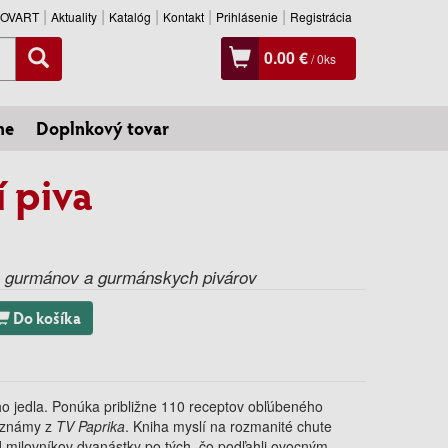
SLOVART
Aktuality
Katalóg
Kontakt
Prihlásenie
Registrácia
0.00 €
/
0
ks
ne
Doplnkový tovar
 piva
ch gurmánov a gurmánskych pivárov
Do košíka
ho jedla. Ponúka približne 110 receptov obľúbeného
e známy z
TV Paprika
. Kniha myslí na rozmanité chute
 od milovníkov dvanástky po tých, čo podľahli ovocným