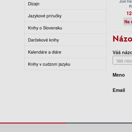
Joel Har
Dizajn
R
12
Jazykové príručky
Na 
Knihy o Slovensku
Názo
Darčekové knihy
Kalendáre a diáre
Váš názo
Knihy v cudzom jazyku
Meno
Email