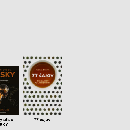
ý atlas
77 čajov
SKY