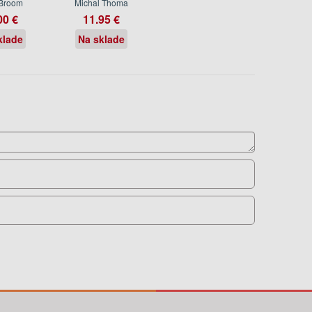
Broom
Michal Thoma
00 €
11.95 €
klade
Na sklade