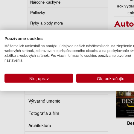
Národné kuchyne
Rok vyda
Polievky
Edí
Auto
Ryby a plody mora
Stolovanie a reštaurácie
Laci H
Používame cookies
Podo
Šaláty
Môžeme ich umiestniť na analýzu údajov o našich návštevníkoch, na zlepšenie 
webových stránok, zobrazovanie prispôsobeného obsahu a na poskytovanie sk
Wok
zážitku z webových stránok. Pre viac informácií o cookies používame otvorené
nastavenia.
Zemiaky
Literatúra faktu
Nie, uprav
Ok, pokračujte
Hobby a domácnosť
Výtvarné umenie
Fotografia a film
Des
Architektúra