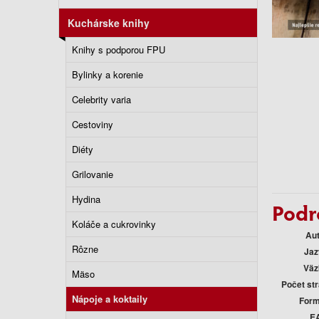
Kuchárske knihy
Knihy s podporou FPU
Bylinky a korenie
Celebrity varia
Cestoviny
Diéty
Grilovanie
Hydina
Podr
Koláče a cukrovinky
Au
Rôzne
Jaz
Väz
Mäso
Počet st
Nápoje a koktaily
Form
E