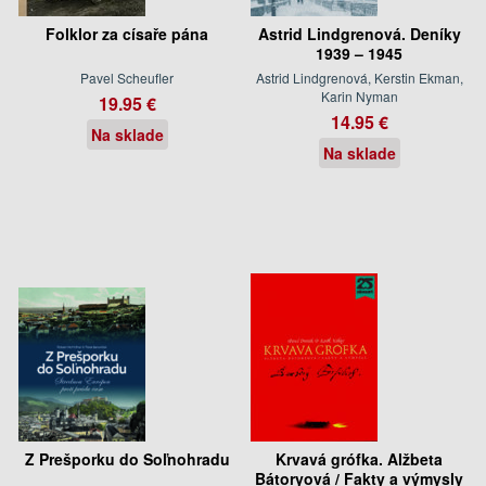
Folklor za císaře pána
Astrid Lindgrenová. Deníky
1939 – 1945
Pavel Scheufler
Astrid Lindgrenová, Kerstin Ekman,
Karin Nyman
19.95 €
14.95 €
Na sklade
Na sklade
Z Prešporku do Soľnohradu
Krvavá grófka. Alžbeta
Bátoryová / Fakty a výmysly