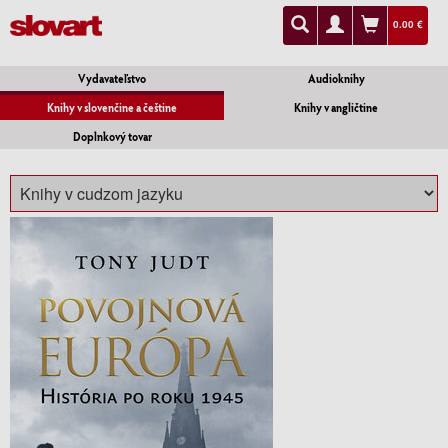
0.00 €
Vydavateľstvo
Audioknihy
Knihy v slovenčine a češtine
Knihy v angličtine
Doplnkový tovar