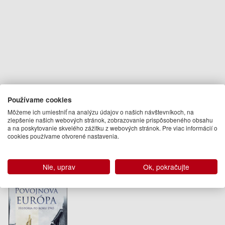
Používame cookies
Autor
Môžeme ich umiestniť na analýzu údajov o našich návštevníkoch, na
zlepšenie našich webových stránok, zobrazovanie prispôsobeného obsahu
a na poskytovanie skvelého zážitku z webových stránok. Pre viac informácií o
Tony Judt
cookies používame otvorené nastavenia.
Ďalšie knihy autora z oddelenia
Knihy v slovenčine a češtine
Nie, uprav
Ok, pokračujte