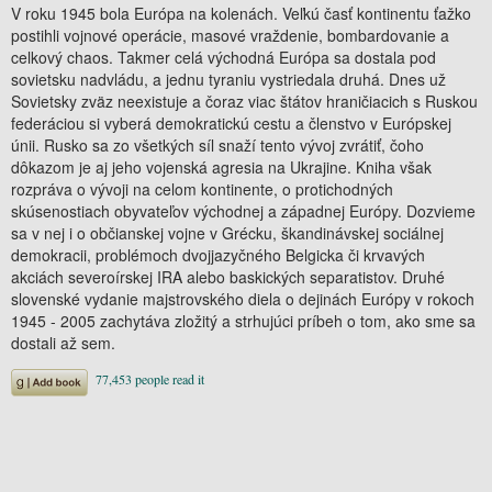
V roku 1945 bola Európa na kolenách. Veľkú časť kontinentu ťažko
postihli vojnové operácie, masové vraždenie, bombardovanie a
celkový chaos. Takmer celá východná Európa sa dostala pod
sovietsku nadvládu, a jednu tyraniu vystriedala druhá. Dnes už
Sovietsky zväz neexistuje a čoraz viac štátov hraničiacich s Ruskou
federáciou si vyberá demokratickú cestu a členstvo v Európskej
únii. Rusko sa zo všetkých síl snaží tento vývoj zvrátiť, čoho
dôkazom je aj jeho vojenská agresia na Ukrajine. Kniha však
rozpráva o vývoji na celom kontinente, o protichodných
skúsenostiach obyvateľov východnej a západnej Európy. Dozvieme
sa v nej i o občianskej vojne v Grécku, škandinávskej sociálnej
demokracii, problémoch dvojjazyčného Belgicka či krvavých
akciách severoírskej IRA alebo baskických separatistov. Druhé
slovenské vydanie majstrovského diela o dejinách Európy v rokoch
1945 - 2005 zachytáva zložitý a strhujúci príbeh o tom, ako sme sa
dostali až sem.