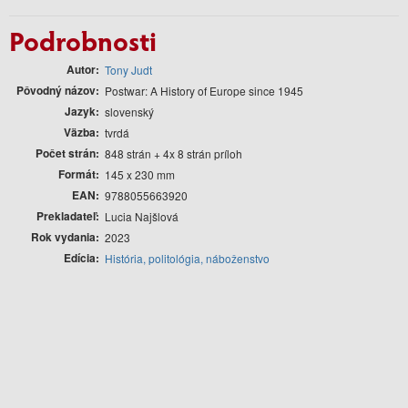
Podrobnosti
Autor
Tony Judt
Pôvodný názov
Postwar: A History of Europe since 1945
Jazyk
slovenský
Väzba
tvrdá
Počet strán
848 strán + 4x 8 strán príloh
Formát
145 x 230 mm
EAN
9788055663920
Prekladateľ
Lucia Najšlová
Rok vydania
2023
Edícia
História, politológia, náboženstvo