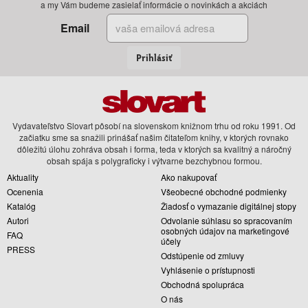
a my Vám budeme zasielať informácie o novinkách a akciách
Email
Prihlásiť
Vydavateľstvo Slovart pôsobí na slovenskom knižnom trhu od roku 1991. Od
začiatku sme sa snažili prinášať našim čitateľom knihy, v ktorých rovnako
dôležitú úlohu zohráva obsah i forma, teda v ktorých sa kvalitný a náročný
obsah spája s polygraficky i výtvarne bezchybnou formou.
Aktuality
Ako nakupovať
Ocenenia
Všeobecné obchodné podmienky
Katalóg
Žiadosť o vymazanie digitálnej stopy
Autori
Odvolanie súhlasu so spracovaním
osobných údajov na marketingové
FAQ
účely
PRESS
Odstúpenie od zmluvy
Vyhlásenie o prístupnosti
Obchodná spolupráca
O nás